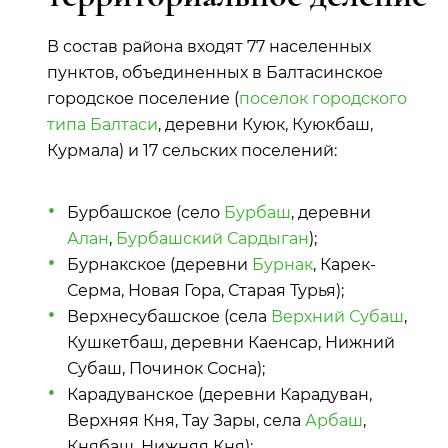
В состав района входят 77 населенных
пунктов, объединенных в Балтасинское
городское поселение (
поселок городского
типа Балтаси
, деревни Куюк, Куюкбаш,
Курмала) и 17 сельских поселений:
Бурбашское (село
Бурбаш
, деревни
Алан
,
Бурбашский Сардыган
);
Бурнакское (деревни
Бурнак
, Карек-
Серма, Новая Гора, Старая Турья);
Верхнесубашское (села
Верхний Субаш
,
Кушкетбаш, деревни Каенсар, Нижний
Субаш, Починок Сосна);
Карадуванское (деревни Карадуван,
Верхняя Кня, Тау Зары, села
Арбаш
,
Княбаш, Нижняя Кня);