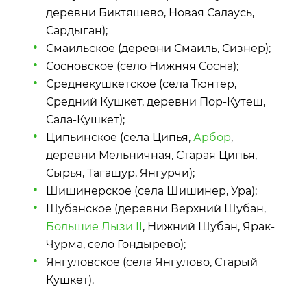
деревни Биктяшево, Новая Салаусь,
Сардыган);
Смаильское (деревни Смаиль, Сизнер);
Сосновское (село Нижняя Сосна);
Среднекушкетское (села Тюнтер,
Средний Кушкет, деревни Пор-Кутеш,
Сала-Кушкет);
Ципьинское (села Ципья,
Арбор
,
деревни Мельничная, Старая Ципья,
Сырья, Тагашур, Янгурчи);
Шишинерское (села Шишинер, Ура);
Шубанское (деревни Верхний Шубан,
Большие Лызи II
, Нижний Шубан, Ярак-
Чурма, село Гондырево);
Янгуловское (села Янгулово, Старый
Кушкет).