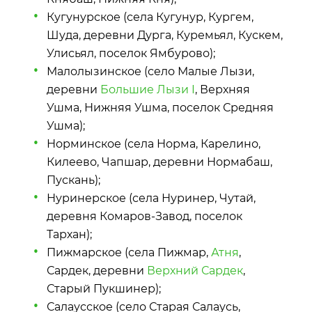
Кугунурское (села Кугунур, Кургем,
Шуда, деревни Дурга, Куремьял, Кускем,
Улисьял, поселок Ямбурово);
Малолызинское (село Малые Лызи,
деревни
Большие Лызи I
, Верхняя
Ушма, Нижняя Ушма, поселок Средняя
Ушма);
Норминское (села Норма, Карелино,
Килеево, Чапшар, деревни Нормабаш,
Пускань);
Нуринерское (села Нуринер, Чутай,
деревня Комаров-Завод, поселок
Тархан);
Пижмарское (села Пижмар,
Атня
,
Сардек, деревни
Верхний Сардек
,
Старый Пукшинер);
Салаусское (село Старая Салаусь,