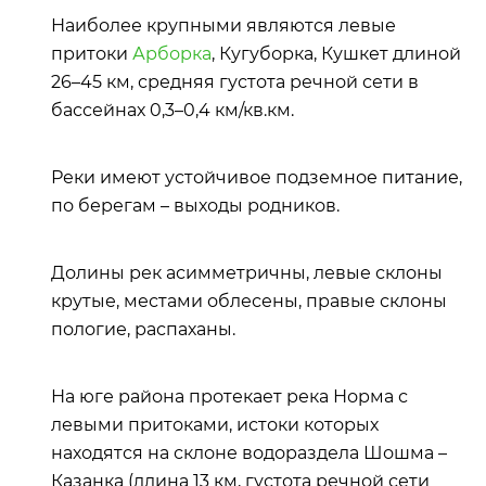
Наиболее крупными являются левые
притоки
Арборка
, Кугуборка, Кушкет длиной
26–45 км, средняя густота речной сети в
бассейнах 0,3–0,4 км/кв.км.
Реки имеют устойчивое подземное питание,
по берегам – выходы родников.
Долины рек асимметричны, левые склоны
крутые, местами облесены, правые склоны
пологие, распаханы.
На юге района протекает река Норма с
левыми притоками, истоки которых
находятся на склоне водораздела Шошма –
Казанка (длина 13 км, густота речной сети