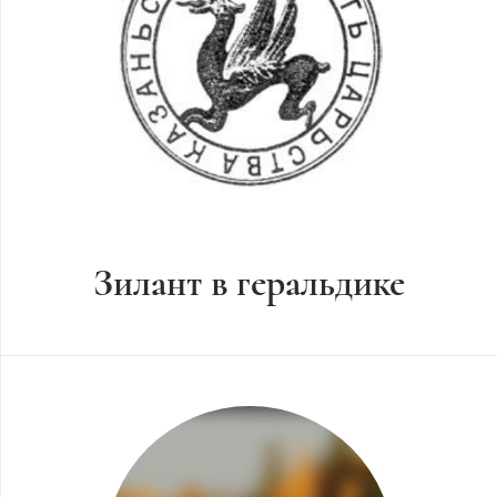
Зилант в геральдике