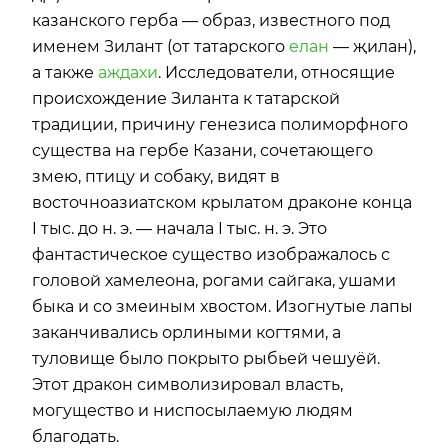
казанского герба — образ, известного под
именем Зилант (от татарского
елан
— җилан),
а также
аждахи
. Исследователи, относящие
происхождение Зиланта к татарской
традиции, причину генезиса полиморфного
существа на гербе Казани, сочетающего
змею, птицу и собаку, видят в
восточноазиатском крылатом драконе конца
I тыс. до н. э. — начала I тыс. н. э. Это
фантастическое существо изображалось с
головой хамелеона, рогами сайгака, ушами
быка и со змеиным хвостом. Изогнутые лапы
заканчивались орлиными когтями, а
туловище было покрыто рыбьей чешуёй.
Этот дракон символизировал власть,
могущество и ниспосылаемую людям
благодать.