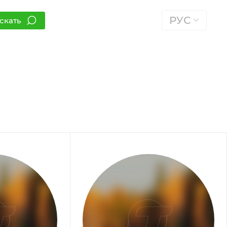
РУС
скать