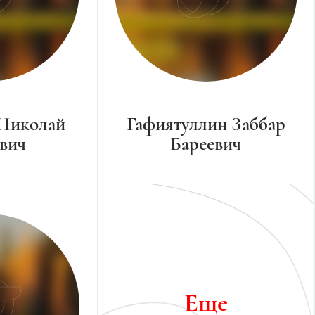
 Николай
Гафиятуллин Заббар
вич
Бареевич
Еще