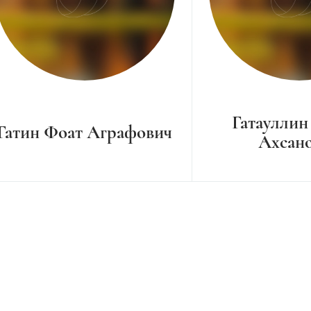
Гатауллин
Гатин Фоат Аграфович
Ахсан