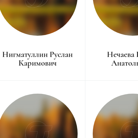
Нигматуллин Руслан
Нечаева
Каримович
Анатол