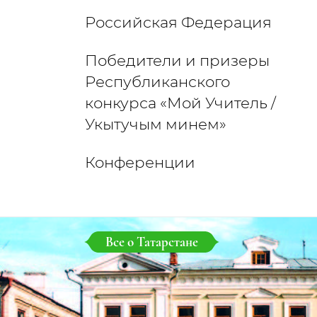
Российская Федерация
Победители и призеры
Республиканского
конкурса «Мой Учитель /
Укытучым минем»
Конференции
Все о Татарстане
Все о Татарстане
Все о Татарстане
Все о Татарстане
Все о Татарстане