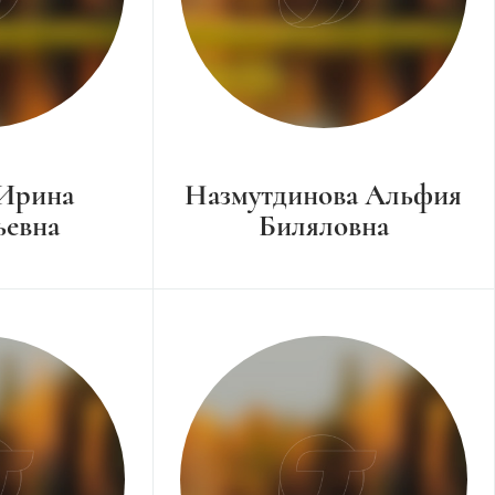
 Ирина
Назмутдинова Альфия
ьевна
Биляловна