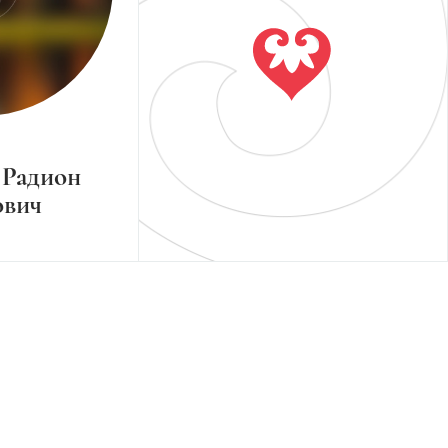
 Радион
ович