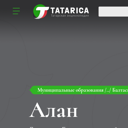
Муниципальные образования
/../
Балтас
Алан