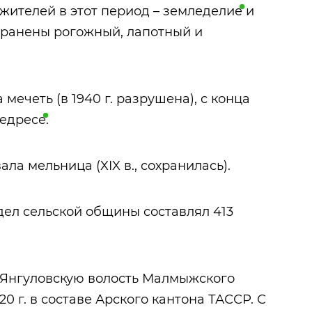
жителей в этот период –
земледелие
и
транены рогожный, лапотный и
 мечеть (в 1940 г. разрушена), с конца
едресе
.
ла мельница (XIX в., сохранилась).
дел сельской общины составлял 413
в Янгуловскую волость Малмыжского
20 г. в составе Арского кантона ТАССР. С