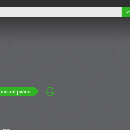
И
инский район