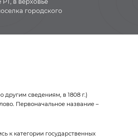
РТ, в верховье
 поселка городского
о другим сведениям, в 1808 г.)
лово. Первоначальное название –
Ахмадеев Нур
Валиуллин Ви
Гарипович
Владимирович
лись к категории государственных