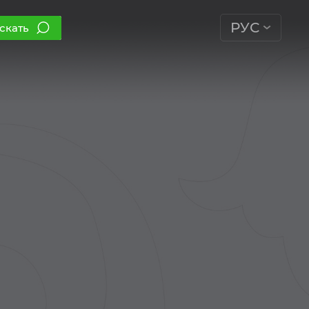
РУС
скать