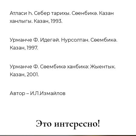
Атласи Һ. Себер тарихы. Сөенбикә. Казан
ханлыгы. Казан, 1993.
Урманче Ф. Идегәй. Нурсолтан. Сөембикә.
Казан, 1997.
Урманче Ф. Сөембикә ханбикә: Жыентык.
Казан, 2001.
Автор – И.Л.Измайлов
Это интересно!