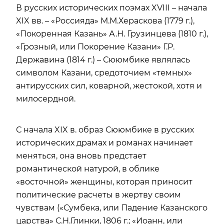
В русских исторических поэмах XVIII – начала
XIX вв. – «Россияда» М.М.Хераскова (1779 г.),
«Покоренная Казань» А.Н. Грузинцева (1810 г.),
«Грозный, или Покорение Казани» Г.Р.
Державина (1814 г.) – Сююмбике являлась
символом Казани, средоточием «темных»
антирусских сил, коварной, жестокой, хотя и
милосердной.
С начала XIX в. образ Сююмбике в русских
исторических драмах и романах начинает
меняться, она вновь предстает
романтической натурой, в облике
«восточной» женщины, которая приносит
политические расчеты в жертву своим
чувствам («Сумбека, или Падение Казанского
царства» С.Н.Глинки, 1806 г.; «Иоанн, или