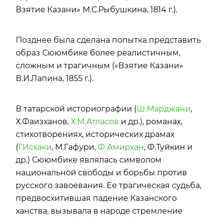
Взятие Казани» М.С.Рыбушкина, 1814 г.).
Позднее была сделана попытка представить
образ Сююмбике более реалистичным,
сложным и трагичным («Взятие Казани»
В.И.Лапина, 1855 г.).
В татарской историографии (
Ш.Марджани
,
Х.Фаизханов,
Х.М.Атласов
и др.), романах,
стихотворениях, исторических драмах
(
Г.Исхаки
, М.Гафури,
Ф.Амирхан
, Ф.Туйкин и
др.) Сююмбике являлась символом
национальной свободы и борьбы против
русского завоевания. Ее трагическая судьба,
предвосхитившая падение Казанского
ханства, вызывала в народе стремление