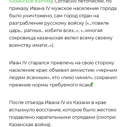
Казанское взятие
). Согласно летописям, по
приказу Ивана IV мужское население города
было уничтожено, сам город отдан на
разграбление русскому войску («...повеле
царь... ратных... избити всех...», «...многая
сокровища казаньская велел всему своему
воинству имати...»).
Иван IV старался привлечь на свою сторону
население края: объявил амнистию «черным
людям ясачным», кто «лихо чинил», сохранил
прежние нормы требуемого
ясака
.
После отъезда Ивана IV из Казани в крае
вспыхнуло восстание, которое было жестоко
подавлено карательными отрядами (смотри:
Казанская война).