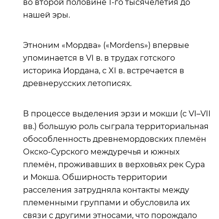
во второй половине 1-го тысячелетия до
нашей эры.
Этноним «Мордва» («Mordens») впервые
упоминается в VI в. в трудах готского
историка Иордана, с XI в. встречается в
древнерусских летописях.
В процессе выделения эрзи и мокши (с VI–VII
вв.) большую роль сыграла территориальная
обособленность древнемордовских племён
Окско-Сурского междуречья и южных
племён, проживавших в верховьях рек Сура
и Мокша. Обширность территории
расселения затрудняла контакты между
племенными группами и обусловила их
связи с другими этносами, что порождало