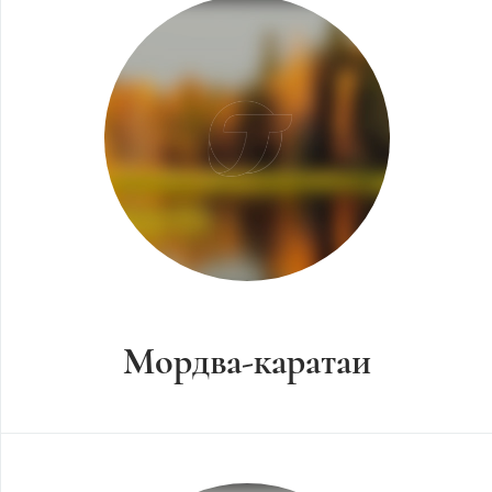
Мордва-каратаи