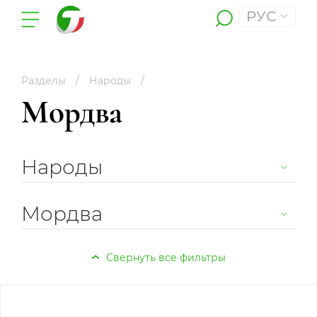
РУС
Разделы
Народы
Мордва
Народы
Мордва