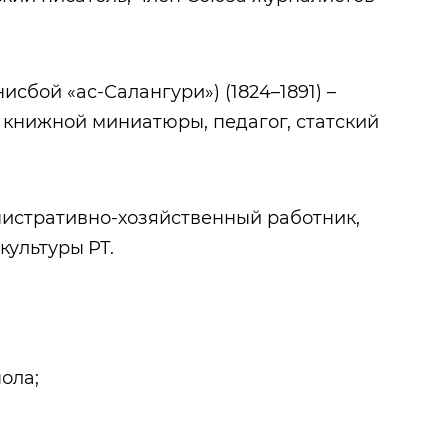
сбой «ас-Салангури») (1824–1891) –
 книжной миниатюры, педагог, статский
инистративно-хозяйственный работник,
культуры РТ.
пола;