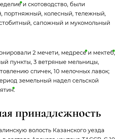
еделие
и скотоводство, были
, портняжный, колесный, тележный,
рстобитный, сапожный и мукомольный
ионировали 2 мечети,
медресе
и
мектеб
,
ый пункты, 3 ветряные мельницы,
отовлению спичек, 10 мелочных лавок;
 период земельный надел сельской
ятин
.
ая принадлежность
овалинскую волость Казанского уезда