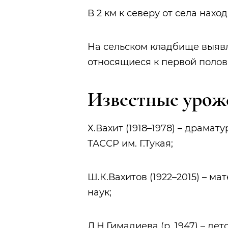
В 2 км к северу от села нахо
На сельском кладбище выяв
относящиеся к первой полов
Известные уро
Х.Вахит (1918–1978) – драмат
ТАССР им. Г.Тукая;
Ш.К.Вахитов (1922–2015) – ма
наук;
Л.Н.Гимадиева (р. 1947) – д