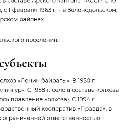
. в составе Арского кантона ТАССР. С 10
, с 1 февраля 1963 г. – в Зеленодольском,
горском районах.
льского поселения.
субъекты
колхоз «Ленин байрагы». В 1950 г.
лянгур». С 1958 г. село в составе колхоза
сь правление колхоза). С 1994 г.
водственный кооператив «Правда», в
с ограниченной ответственностью