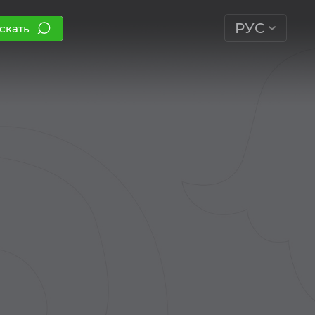
РУС
скать