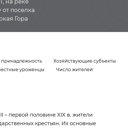
, на реке
у от поселка
кая Гора
 принадлежность
Хозяйствующие субъекты
вестные уроженцы
Число жителей
Урманче Баки
Малмыжский у
III – первой половине XIX в. жители
дарственных крестьян. Их основные