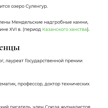
дится озеро Сулянгур.
лены Мемдельские надгробные камни,
ине XVI в. (период
Казанского ханства
).
женцы
ург, лауреат Государственной премии
тематик, профессор, доктор технических
етский писатель, член Союза журналистов