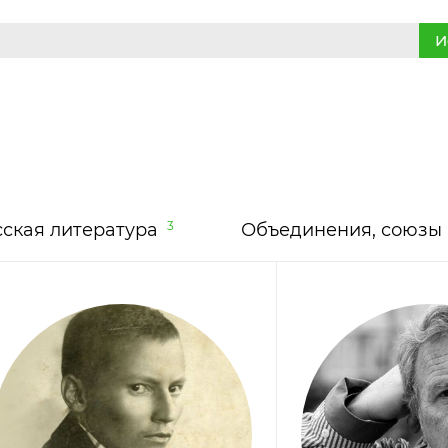
И
3
сская литература
Объединения, союзы