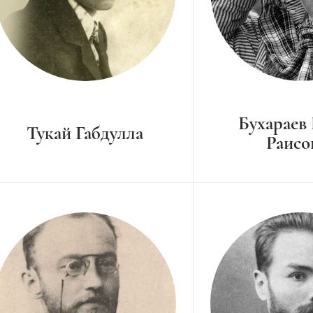
Бухараев
Тукай Габдулла
Раисо