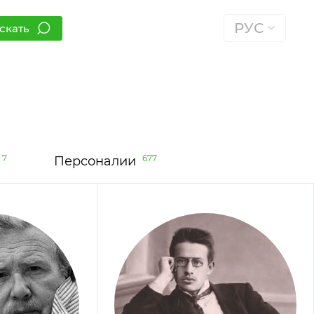
РУС
скать
7
677
Персоналии