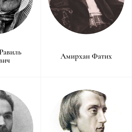
 Равиль
Амирхан Фатих
вич