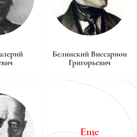
алерий
Белинский Виссарион
евич
Григорьевич
Еще