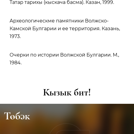
Татар тарихы (кыскача басма). Казан, 1999.
Археологическме памятники Волжско-
Камской Булгарии и ее территория. Казань,
1973.
Очерки по истории Волжской Булгарии. М.,
1984.
Кызык бит!
Төбәк