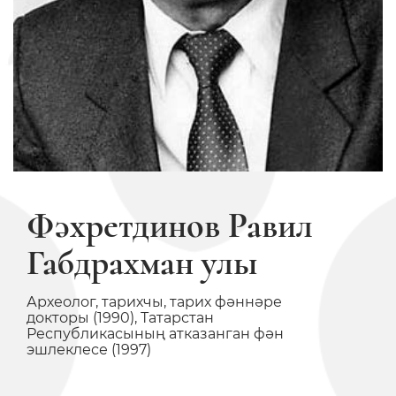
Фәхретдинов Равил
Габдрахман улы
Археолог, тарихчы, тарих фәннәре
докторы (1990), Татарстан
Республикасының атказанган фән
эшлеклесе (1997)