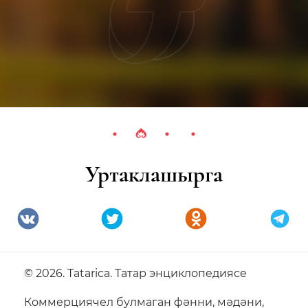
Уртаклашырга
© 2026. Tatarica. Татар энциклопедиясе
Коммерциячел булмаган фәнни, мәдәни,