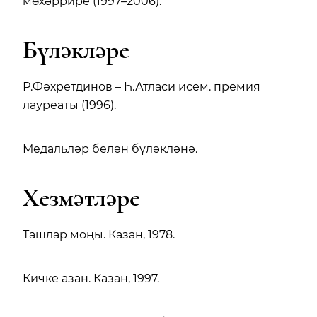
мөхәррире (1997–2006).
Бүләкләре
Р.Фәхретдинов – Һ.Атласи исем. премия
лауреаты (1996).
Медальләр белән бүләкләнә.
Хезмәтләре
Ташлар моңы. Казан, 1978.
Кичке азан. Казан, 1997.