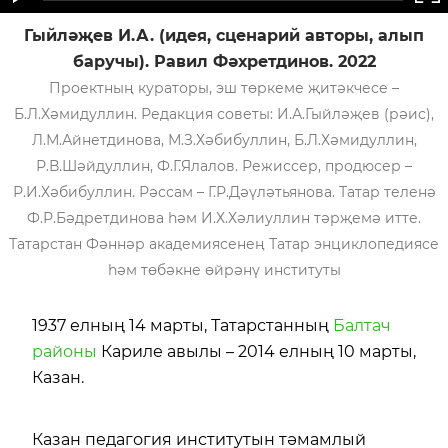
Гыйләҗев И.А. (идея, сценарий авторы, алып
баручы). Равил Фәхретдинов. 2022
Проектның кураторы, эш төркеме җитәкчесе –
Б.Л.Хәмидуллин. Редакция советы: И.А.Гыйләҗев (рәис),
Л.М.Айнетдинова, М.З.Хәбибуллин, Б.Л.Хәмидуллин,
Р.В.Шәйдуллин, Ф.Г.Ялалов. Режиссер, продюсер –
Р.И.Хәбибуллин. Рәссам – Г.Р.Дәүләтьянова. Татар теленә
Ф.Р.Бәдретдинова һәм И.Х.Хәлиуллин тәрҗемә итте.
Татарстан Фәннәр академиясенең Татар энциклопедиясе
һәм төбәкне өйрәнү институты
1937 елның 14 марты, Татарстанның
Балтач
районы
Кариле авылы – 2014 елның 10 марты,
Казан.
Казан педагогия институтын тәмамлый