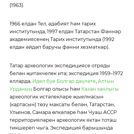
(1963).
1966 елдан Тел, әдәбият һәм тарих
институтында, 1997 елдан Татарстан Фәннәр
академиясенең Тарих институтында (1992
елдан әйдәп баручы фәнни хезмәткәр).
Татар археологик экспедициясе отряды
белән җитәкчелек итә; экспедиция 1959–1972
елларда,
Идел буе Болгар дәүләте
,
Алтын
Урданың
Болгар олысы һәм
Казан ханлыгы
археологик истәлекләре җыелмасын
(картасын) төзү максаты белән, Татарстан,
Ульянов, Самара өлкәләре һәм Чуаш АССР
территорияләрен археологик яктан тоташ
тикшереп чыга. Экспедиция барышында