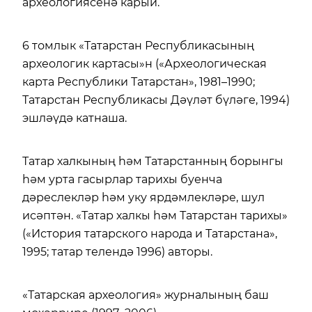
археологиясенә карый.
6 томлык «Татарстан Республикасының
археологик картасы»н («Археологическая
карта Республики Татарстан», 1981–1990;
Татарстан Республикасы Дәүләт бүләге, 1994)
эшләүдә катнаша.
Татар халкының һәм Татарстанның борынгы
һәм урта гасырлар тарихы буенча
дәреслекләр һәм уку ярдәмлекләре, шул
исәптән. «Татар халкы һәм Татарстан тарихы»
(«История татарского народа и Татарстана»,
1995; татар телендә 1996) авторы.
«Татарская археология» журналының баш