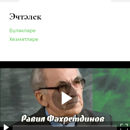
Эчтәлек
Бүләкләре
Хезмәтләре