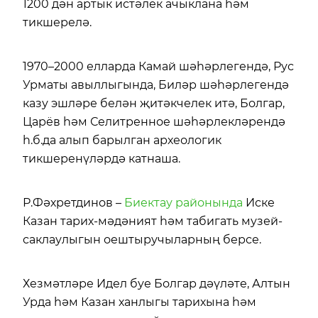
1200 дән артык истәлек ачыклана һәм
тикшерелә.
1970–2000 елларда Камай шәһәрлегендә, Рус
Урматы авыллыгында, Биләр шәһәрлегендә
казу эшләре белән җитәкчелек итә, Болгар,
Царёв һәм Селитренное шәһәрлекләрендә
һ.б.да алып барылган археологик
тикшеренүләрдә катнаша.
Р.Фәхретдинов –
Биектау районында
Иске
Казан тарих-мәдәният һәм табигать музей-
саклаулыгын оештыручыларның берсе.
Хезмәтләре Идел буе Болгар дәүләте, Алтын
Урда һәм Казан ханлыгы тарихына һәм