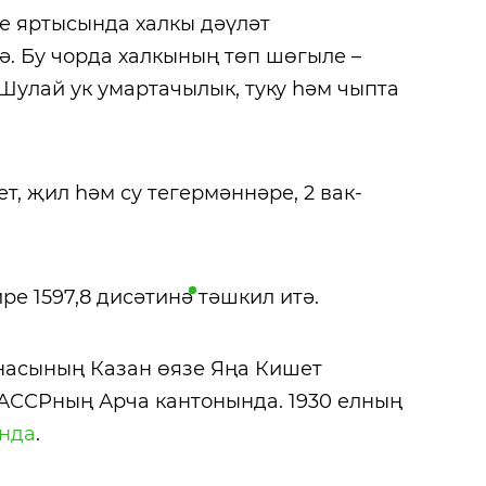
нче яртысында халкы дәүләт
ә. Бу чорда халкының төп шөгыле –
Шулай ук умартачылык, туку һәм чыпта
, җил һәм су тегермәннәре, 2 вак-
ре 1597,8
дисәтинә
тәшкил итә.
рнасының Казан өязе Яңа Кишет
 ТАССРның Арча кантонында. 1930 елның
нда
.