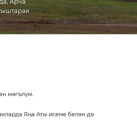
да, Арча
атыштарак
н мәгълүм.
кларда Яңа Аты исеме белән дә
Урманче Бакый
Казан татарла