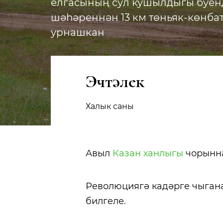
елгасының сул кушылдыгы буен
шәһәреннән 13 км төньяк-көнб
урнашкан
Эчтәлек
Халык саны
Авыл
Казан ханлыгы
чорынна
Революциягә кадәрге чыгана
билгеле.