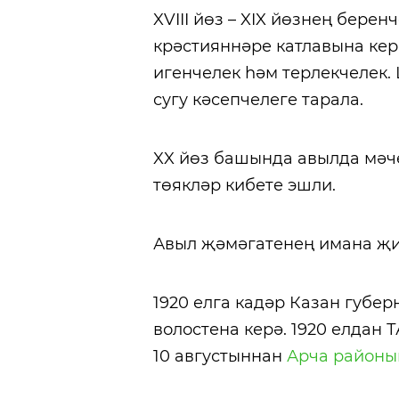
XVIII йөз – XIX йөзнең бере
крәстияннәре катлавына кер
игенчелек һәм терлекчелек. 
сугу кәсепчелеге тарала.
XX йөз башында авылда мәчет
төякләр кибете эшли.
Авыл җәмәгатенең имана җи
1920 елга кадәр Казан губе
волостена керә. 1920 елдан
10 августыннан
Арча районы