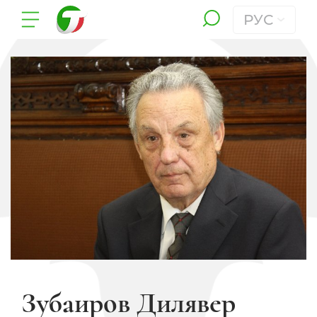
РУС
Зубаиров Дилявер