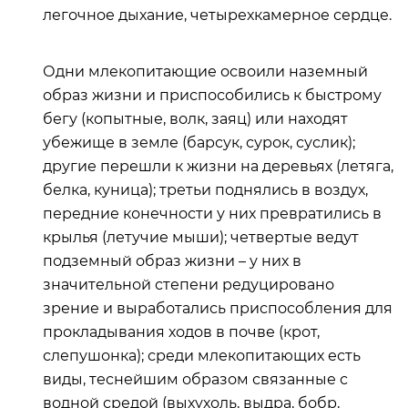
легочное дыхание, четырехкамерное сердце.
Одни млекопитающие освоили наземный
образ жизни и приспособились к быстрому
бегу (копытные, волк, заяц) или находят
убежище в земле (барсук, сурок, суслик);
другие перешли к жизни на деревьях (летяга,
белка, куница); третьи поднялись в воздух,
передние конечности у них превратились в
крылья (летучие мыши); четвертые ведут
подземный образ жизни – у них в
значительной степени редуцировано
зрение и выработались приспособления для
прокладывания ходов в почве (крот,
слепушонка); среди млекопитающих есть
виды, теснейшим образом связанные с
водной средой (выхухоль, выдра, бобр,