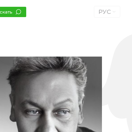
РУС
скать