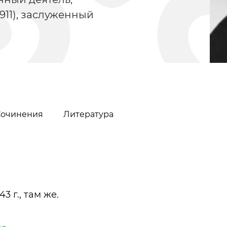
911), заслуженный
Сочинения
Литература
Давыдов Владимир
Тукай Габдулл
Николаевич
43 г., там же.