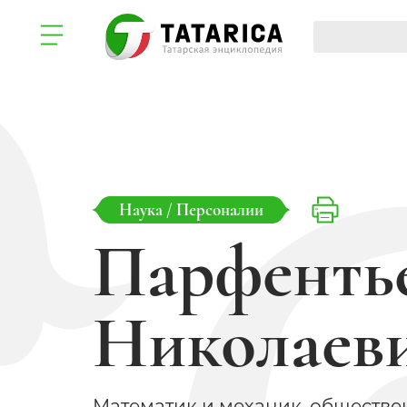
Наука
/
Персоналии
Парфенть
Николаев
Математик и механик, обществе