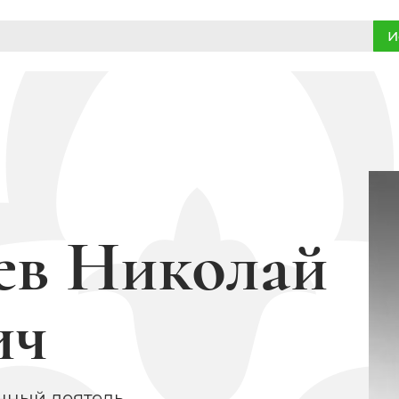
И
ев Николай
ич
нный деятель,