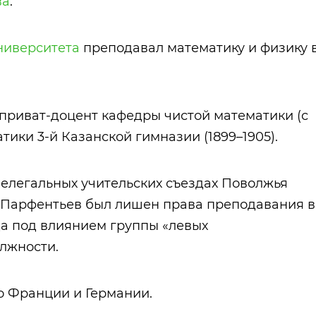
ва
.
ниверситета
преподавал математику и физику 
, приват-доцент кафедры чистой математики (с
тики 3-й Казанской гимназии (1899–1905).
 нелегальных учительских съездах Поволжья
Н.Парфентьев был лишен права преподавания в
да под влиянием группы «левых
лжности.
во Франции и Германии.