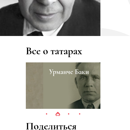
Все о татарах
а
Урманче Баки
Казанск
Поделиться