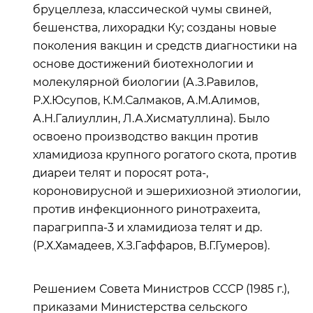
бруцеллеза, классической чумы свиней,
бешенства, лихорадки Ку; созданы новые
поколения вакцин и средств диагностики на
основе достижений биотехнологии и
молекулярной биологии (А.З.Равилов,
Р.Х.Юсупов, К.М.Салмаков, А.М.Алимов,
А.Н.Галиуллин, Л.А.Хисматуллина). Было
освоено производство вакцин против
хламидиоза крупного рогатого скота, против
диареи телят и поросят рота-,
короновирусной и эшерихиозной этиологии,
против инфекционного ринотрахеита,
парагриппа-3 и хламидиоза телят и др.
(Р.Х.Хамадеев, Х.З.Гаффаров, В.Г.Гумеров).
Решением Совета Министров СССР (1985 г.),
приказами Министерства сельского