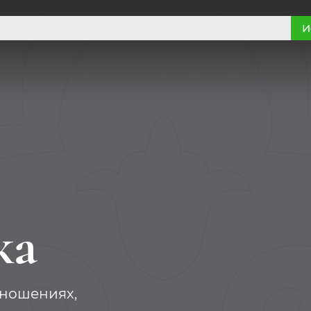
И
ка
тношениях,