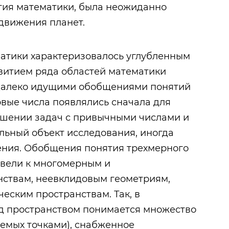
тия математики, была неожиданно
движения планет.
атики характеризовалось углубленным
звитием ряда областей математики
, далеко идущими обобщениями понятий
овые числа появлялись сначала для
ешении задач с привычными числами и
ельный объект исследования, иногда
ния. Обобщения понятия трехмерного
ивели к многомерным и
ствам, неевклидовым геометриям,
еским пространствам. Так, в
д пространством понимается множество
аемых точками), снабженное