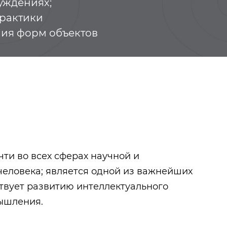
уждениях;
практики
ния форм объектов
ти во всех сферах научной и
человека; является одной из важнейших
твует развитию интеллектуального
Хамза аль-Биразави
Тукай Габдулл
мышления.