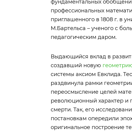
фундаментальных обобщений
профессиональных математи
приглашенного в 1808 г. в у
М.Бартельса
– ученого с бо
педагогическим даром.
Выдающийся вклад в развит
создавший новую
геометри
системы аксиом Евклида. Те
раздвинула рамки геометрии
переосмысление целей мате
революционный характер и 
смерти. Так, его исследован
постановкам опередили эпох
оригинальное построение те