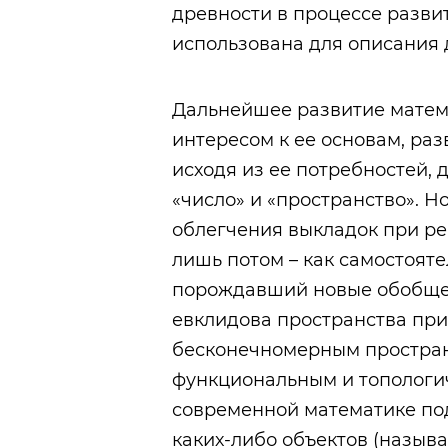
древности в процессе разви
использована для описания 
Дальнейшее развитие матем
интересом к ее основам, ра
исходя из ее потребностей
«число» и «пространство». Н
облегчения выкладок при р
лишь потом – как самостоят
порождавший новые обобще
евклидова пространства пр
бесконечномерным простран
функциональным и топологич
современной математике по
каких-либо объектов (назыв