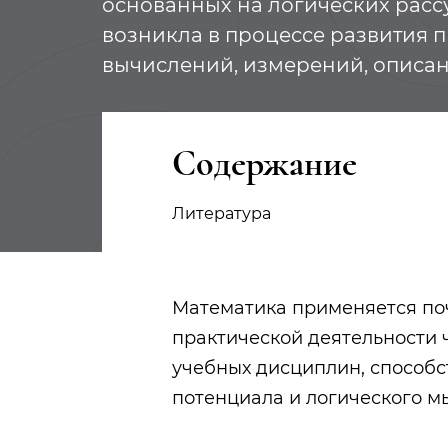
основанных на логических расс
возникла в процессе развития 
вычислений, измерений, описа
Содержание
Литература
Математика применяется поч
практической деятельности 
учебных дисциплин, способс
потенциала и логического 