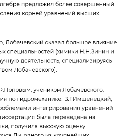
 алгебре предложил более совершенный
сления корней уравнений высших
р, Лобачевский оказал большое влияние
ых специальностей (химики Н.Н.Зинин и
аучную деятельность, специализируясь
твом Лобачевского).
.Ф.Поповым, учеником Лобачевского,
я по гидромеханике. В.Г.Имшенецкий,
проблемами интегрирования уравнений
 диссертация была переведена на
ки, получила высокую оценку
уса Ли, одного из крупнейших