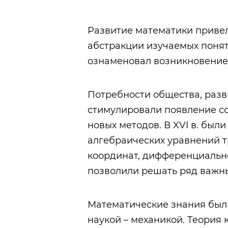
Развитие математики приве
абстракции изучаемых поняти
ознаменовал возникновение
Потребности общества, раз
стимулировали появление с
новых методов. В XVI в. бы
алгебраических уравнений т
координат, дифференциальн
позволили решать ряд важн
Математические знания был
наукой –
механикой
. Теория