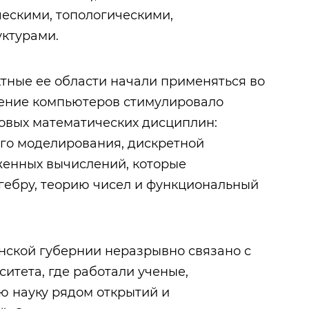
ескими, топологическими,
уктурами.
тные ее области начали применяться во
ление компьютеров стимулировало
овых математических дисциплин:
го моделирования, дискретной
женных вычислений, которые
гебру, теорию чисел и функциональный
нской губернии неразрывно связано с
итета, где работали ученые,
ю науку рядом открытий и