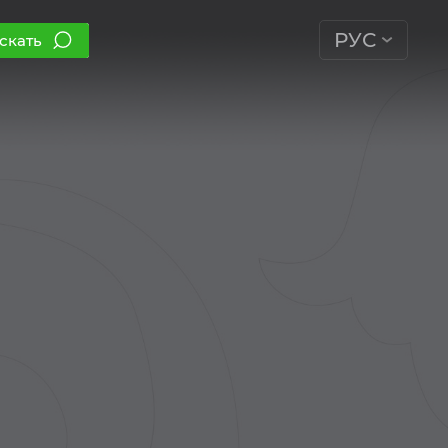
РУС
скать