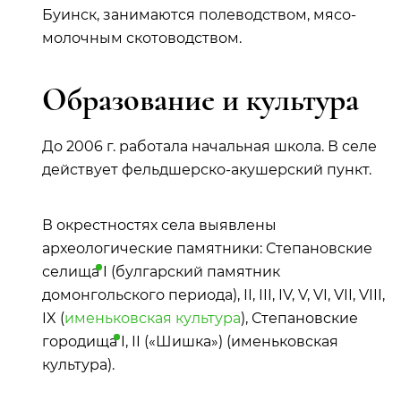
Буинск, занимаются полеводством, мясо-
молочным скотоводством.
Образование и культура
До 2006 г. работала начальная школа. В селе
действует фельдшерско-акушерский пункт.
В окрестностях села выявлены
археологические памятники: Степановские
селища
I (булгарский памятник
домонгольского периода), II, III, IV, V, VI, VII, VIII,
IX (
именьковская культура
), Степановские
городища
I, II («Шишка») (именьковская
культура).