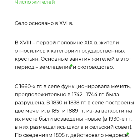
Число жителей
Село основано в XVI в.
В XVIII – первой половине XIX в. жители
относились к категории государственных
крестьян. Основные занятия жителей в этот
период –
земледелие
и скотоводство.
С 1660-х гг. в селе функционировала мечеть,
предположительно в 1742– 1744 гг. была
разрушена. В 1830 и 1838 гг. в селе построены
две мечети, в 1851 и 1889 гг. из-за ветхости на
их месте были возведены новые (в 1930-е гг.
в них размещались школа и сельский совет).
По сведениям 1895 г. действовало
медресе
.