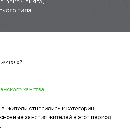
а реке Свияга,
дского типа
 жителей
анского ханства
.
Тукай Габдулла
Казанские тат
X в. жители относились к категории
Основные занятия жителей в этот период
.