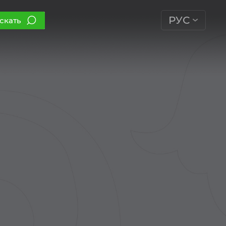
РУС
скать