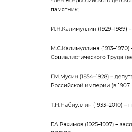
член Всероссийского детског
памятник;
И.Н.Калимуллин (1929–1989) –
М.С.Калимуллина (1913–1970) 
Социалистического Труда (ее
Г.М.Мусин (1854–1928) – деп
Российской империи (в 1907 г
Т.Н.Набиуллин (1933–2010) – 
Г.А.Рахимов (1925–1997) – з