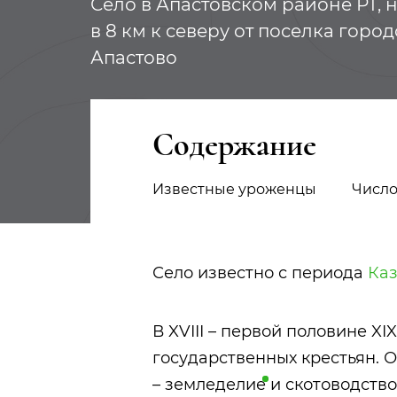
Село в Апастовском районе РТ, н
в 8 км к северу от поселка горо
Апастово
Содержание
Известные уроженцы
Число
Село известно с периода
Каз
В XVIII – первой половине XI
государственных крестьян. 
–
земледелие
и скотоводство