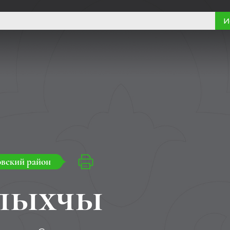
И
вский район
лыхчы