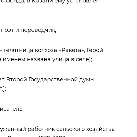
о фонда, в Казани ему установлен
 поэт и переводчик;
– телятница колхоза «Ракета», Герой
 именем названа улица в селе);
утат Второй Государственной думы
.);
писатель;
аслуженный работник сельского хозяйства