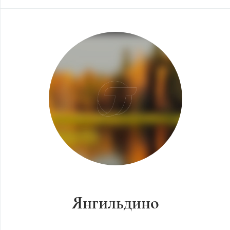
Янгильдино