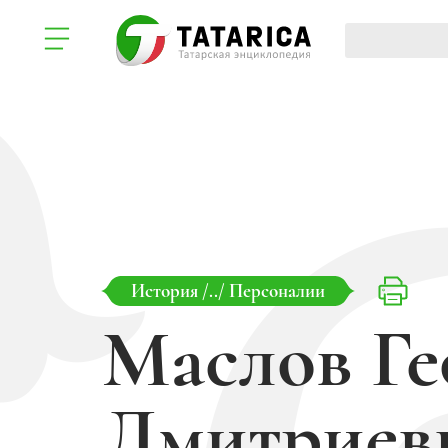
История
/../
Персоналии
Маслов Ге
Дмитриев