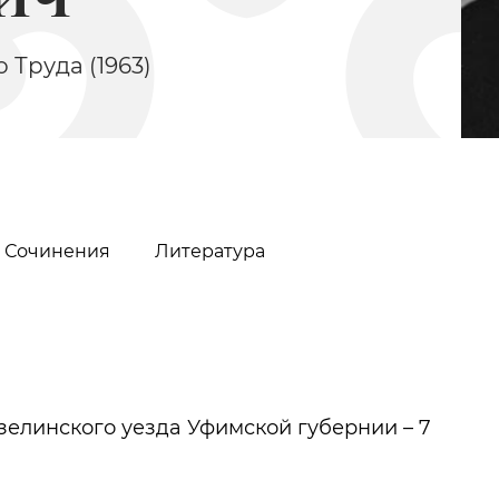
 Труда (1963)
Сочинения
Литература
Урманче Баки
Миляшов Ник
Фёдорович
ензелинского уезда Уфимской губернии – 7