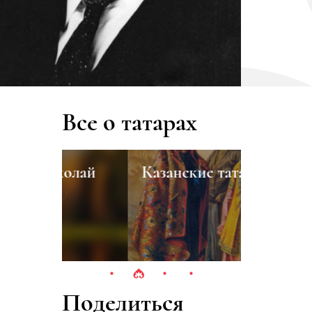
Все о татарах
олай
Казанские татары
Тукай Г
Поделиться