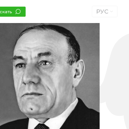
РУС
скать