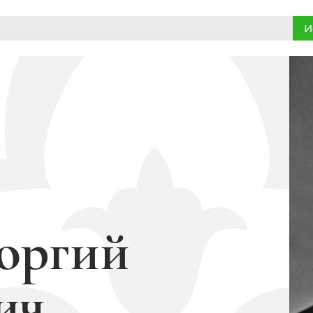
И
оргий
ич