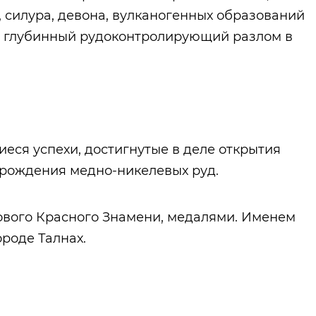
 силура, девона, вулканогенных образований
й глубинный рудоконтролирующий разлом в
еся успехи, достигнутые в деле открытия
торождения медно-никелевых руд.
вого Красного Знамени, медалями. Именем
роде Талнах.