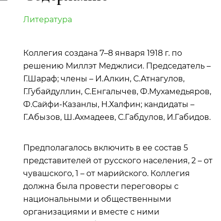
Литература
Коллегия создана 7–8 января 1918 г. по
решению Миллэт Меджлиси. Председатель –
Г.Шараф; члены – И.Алкин, С.Атнагулов,
Г.Губайдуллин, С.Енгалычев, Ф.Мухамедьяров,
Ф.Сайфи-Казанлы, Н.Халфин; кандидаты –
Г.Абызов, Ш.Ахмадеев, С.Габдулов, И.Габидов.
Предполагалось включить в ее состав 5
представителей от русского населения, 2 – от
чувашского, 1 – от марийского. Коллегия
должна была провести переговоры с
национальными и общественными
организациями и вместе с ними