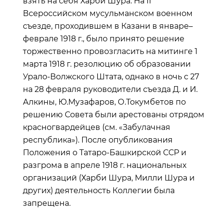
взять на себя Харби Шура. На II
Всероссийском мусульманском военном
съезде, проходившем в Казани в январе–
феврале 1918 г., было принято решение
торжественно провозгласить на митинге 1
марта 1918 г. резолюцию об образовании
Урало-Волжского Штата, однако в ночь с 27
на 28 февраля руководители съезда Д. и И.
Алкины, Ю.Музафаров, О.Токумбетов по
решению Совета были арестованы отрядом
красногвардейцев (см. «Забулачная
республика»). После опубликования
Положения о Татаро-Башкирской ССР и
разгрома в апреле 1918 г. национальных
организаций (Харби Шура, Милли Шура и
других) деятельность Коллегии была
запрещена.