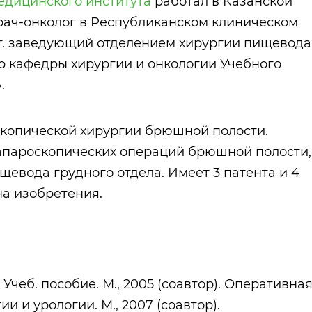
едицинского института
работал в Казанской
 врач-онколог в Республиканском клиническом
 г. заведующий отделением хирургии пищевода
р кафедры хирургии и онкологии Учебного
.
скопической хирургии брюшной полости.
апароскопических операций брюшной полости,
евода грудного отдела. Имеет 3 патента и 4
а изобретения.
чеб. пособие. М., 2005 (соавтор). Оперативна
и и урологии. М., 2007 (соавтор).