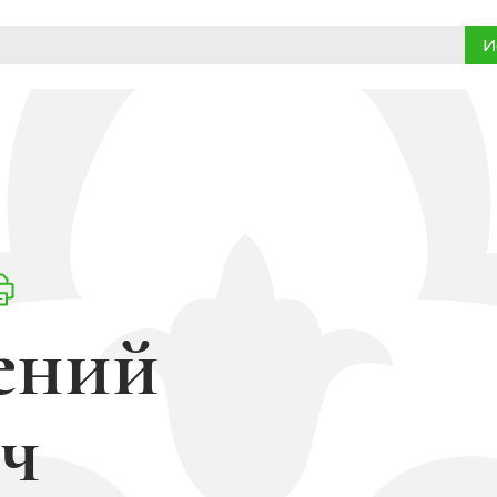
И
ений
ч