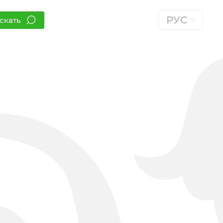
РУС
скать