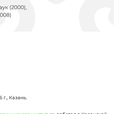
ук (2000),
2008)
Казанские татары
Урманче Баки
 г., Казань.