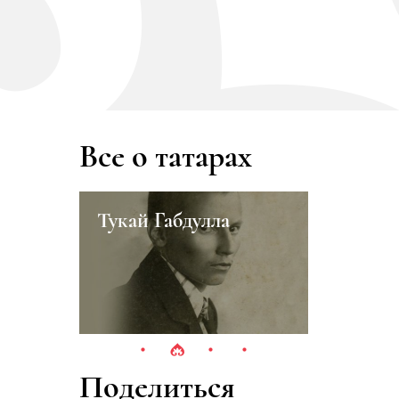
Все о татарах
Тукай Габдулла
Абдрахм
Салихо
Поделиться