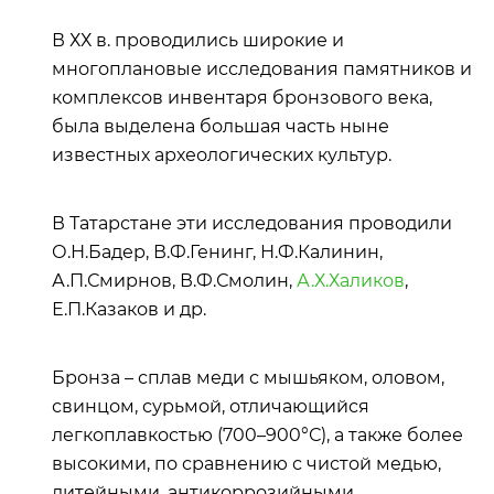
В ХХ в. проводились широкие и
многоплановые исследования памятников и
комплексов инвентаря бронзового века,
была выделена большая часть ныне
известных археологических культур.
В Татарстане эти исследования проводили
О.Н.Бадер, В.Ф.Генинг, Н.Ф.Калинин,
А.П.Смирнов, В.Ф.Смолин,
А.Х.Халиков
,
Е.П.Казаков и др.
Бронза – сплав меди с мышьяком, оловом,
свинцом, сурьмой, отличающийся
легкоплавкостью (700–900°С), а также более
высокими, по сравнению с чистой медью,
литейными, антикоррозийными,