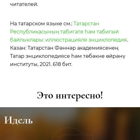
читателей.
На татарском языке см.:
Татарстан
Республикасының табигате һәм табигый
байлыклары: иллюстрацияле энциклопедия
.
Казан: Татарстан Фәннәр академиясенең
Татар энциклопедиясе һәм төбәкне өйрәнү
институты, 2021. 618 бит.
Это интересно!
Идель