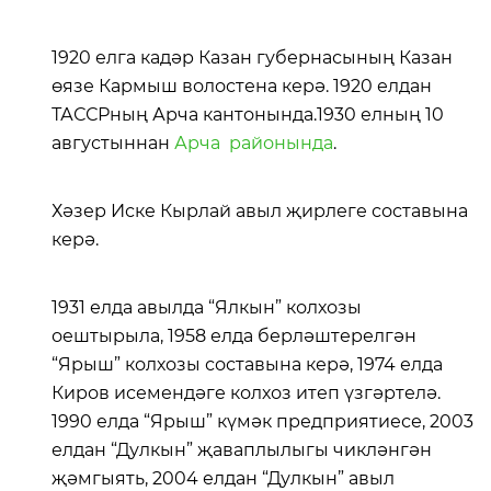
1920 елга кадәр Казан губернасының Казан
өязе Кармыш волостена керә. 1920 елдан
ТАССРның Арча кантонында.1930 елның 10
августыннан
Арча районында
.
Хәзер Иске Кырлай авыл җирлеге составына
керә.
1931 елда авылда “Ялкын” колхозы
оештырыла, 1958 елда берләштерелгән
“Ярыш” колхозы составына керә, 1974 елда
Киров исемендәге колхоз итеп үзгәртелә.
1990 елда “Ярыш” күмәк предприятиесе, 2003
елдан “Дулкын” җаваплылыгы чикләнгән
җәмгыять, 2004 елдан “Дулкын” авыл