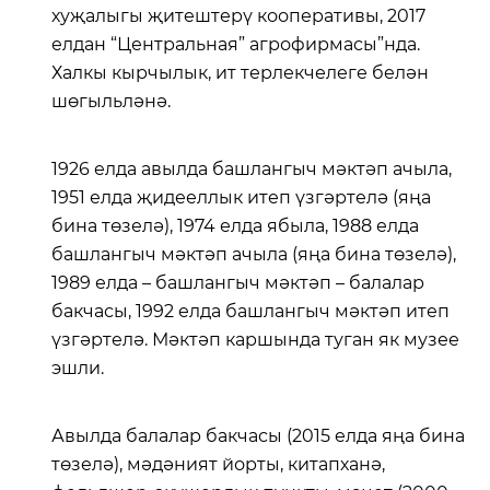
хуҗалыгы җитештерү кооперативы, 2017
елдан “Центральная” агрофирмасы”нда.
Халкы кырчылык, ит терлекчелеге белән
шөгыльләнә.
1926 елда авылда башлангыч мәктәп ачыла,
1951 елда җидееллык итеп үзгәртелә (яңа
бина төзелә), 1974 елда ябыла, 1988 елда
башлангыч мәктәп ачыла (яңа бина төзелә),
1989 елда – башлангыч мәктәп – балалар
бакчасы, 1992 елда башлангыч мәктәп итеп
үзгәртелә. Мәктәп каршында туган як музее
эшли.
Авылда балалар бакчасы (2015 елда яңа бина
төзелә), мәдәният йорты, китапханә,