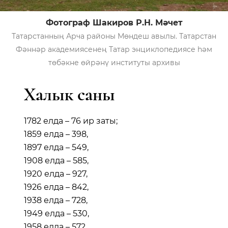
Фотограф Шакиров Р.Н. Мәчет
Татарстанның Арча районы Мөндеш авылы. Татарстан
Фәннәр академиясенең Татар энциклопедиясе һәм
төбәкне өйрәнү институты архивы
Халык саны
1782 елда – 76 ир заты;
1859 елда – 398,
1897 елда – 549,
1908 елда – 585,
1920 елда – 927,
1926 елда – 842,
1938 елда – 728,
1949 елда – 530,
1958 елда – 572,