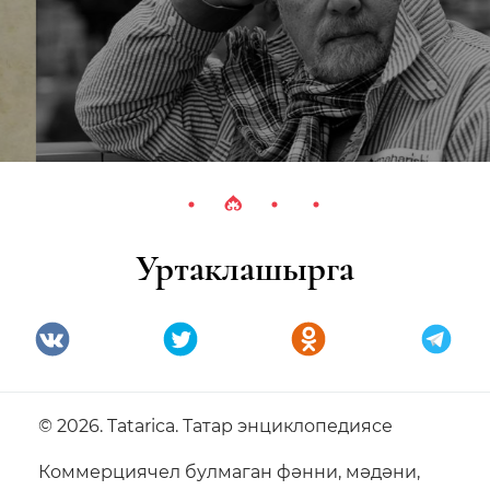
Уртаклашырга
© 2026. Tatarica. Татар энциклопедиясе
Коммерциячел булмаган фәнни, мәдәни,