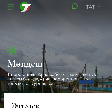
ТАТ
Мөндеш
Татарстанның Арча районындагы авыл. Ия
елгасы буенда, Арча шәһәреннән 9 км
төньяктарак урнашкан
Эчтәлек