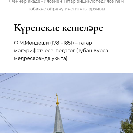
Фәннәр академиясенең Татар энциклопедиясе һәм
төбәкне өйрәнү институты архивы
Күренекле кешеләре
Ф.М.Мөндеши (1781–1851) – татар
мәгърифәтчесе, педагог (Түбән Курса
мәдрәсәсендә укыта).