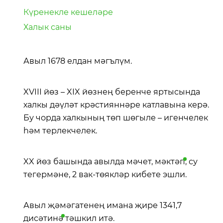
Күренекле кешеләре
Халык саны
Авыл 1678 елдан мәгълүм.
XVIII йөз – XIX йөзнең беренче яртысында
халкы дәүләт крәстияннәре катлавына керә.
Бу чорда халкының төп шөгыле – игенчелек
һәм терлекчелек.
XX йөз башында авылда мәчет,
мәктәп
, су
тегермәне, 2 вак-төякләр кибете эшли.
Авыл җәмәгатенең имана җире 1341,7
дисәтинә
тәшкил итә.