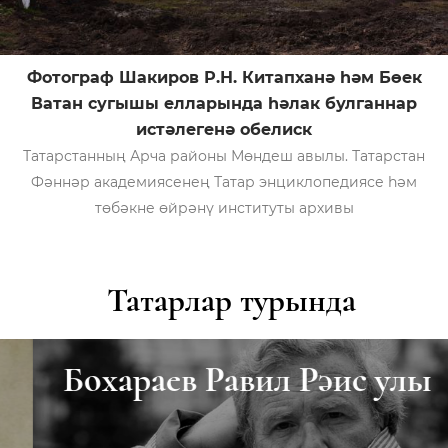
Фотограф Шакиров Р.Н. Китапханә һәм Бөек
Ватан сугышы елларында һәлак булганнар
истәлегенә обелиск
Татарстанның Арча районы Мөндеш авылы. Татарстан
Фәннәр академиясенең Татар энциклопедиясе һәм
төбәкне өйрәнү институты архивы
Татарлар турында
Бохараев Равил Рәис улы