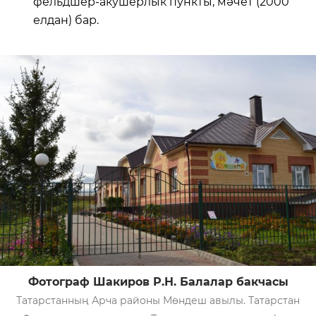
фельдшер-акушерлык пункты, мәчет (2000
елдан) бар.
Фотограф Шакиров Р.Н. Балалар бакчасы
Татарстанның Арча районы Мөндеш авылы. Татарстан