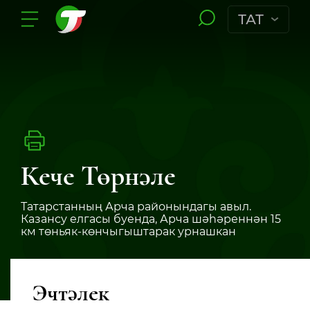
ТАТ
Кече Төрнәле
Татарстанның Арча районындагы авыл.
Казансу елгасы буенда, Арча шәһәреннән 15
км төньяк-көнчыгыштарак урнашкан
Эчтәлек