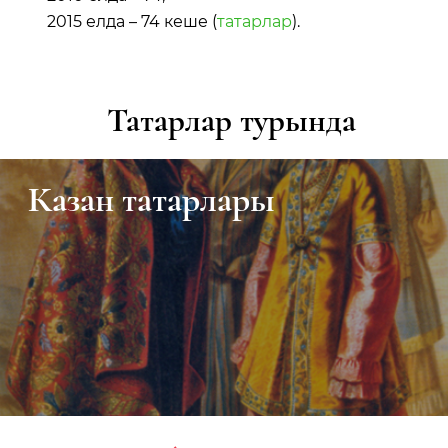
2015 елда – 74 кеше (
татарлар
).
Татарлар турында
Бохараев Равил Рәис ул