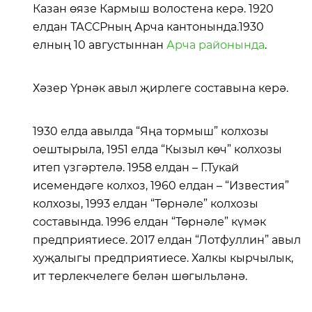
Казан өязе Кармыш волостена керә. 1920
елдан ТАССРның Арча кантонында.1930
елның 10 августыннан
Арча районында
.
Хәзер Үрнәк авыл җирлеге составына керә.
1930 елда авылда “Яңа тормыш” колхозы
оештырыла, 1951 елда “Кызыл көч” колхозы
итеп үзгәртелә. 1958 елдан – Г.Тукай
исемендәге колхоз, 1960 елдан – “Известия”
колхозы, 1993 елдан “Төрнәле” колхозы
составында. 1996 елдан “Төрнәле” күмәк
предприятиесе. 2017 елдан “Лотфуллин” авыл
хуҗалыгы предприятиесе. Халкы кырчылык,
ит терлекчелеге белән шөгыльләнә.