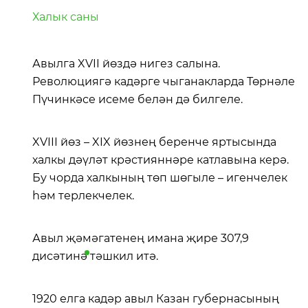
Халык саны
Авылга XVII йөздә нигез салына.
Революциягә кадәрге чыганакларда Төрнәле
Пүчинкәсе исеме белән дә билгеле.
XVIII йөз – XIX йөзнең беренче яртысында
халкы дәүләт крәстияннәре катлавына керә.
Бу чорда халкының төп шөгыле – игенчелек
һәм терлекчелек.
Авыл җәмәгатенең имана җире 307,9
дисәтинә
тәшкил итә.
1920 елга кадәр авыл Казан губернасының