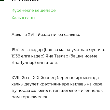
Күренекле кешеләре
Халык саны
Авылга XVIII йөздә нигез салына.
1941 елга кадәр (башка мәгълүматлар буенча,
1938 елга кадәр) Яңа Тазлар (башка исеме
Яңа Тулпар) дип атала.
XVIII йөз – XIX йөзнең беренче яртысында
халкы дәүләт крәстияннәре катлавына керә.
Бу чорда халкының төп шөгыле – игенчелек
һәм терлекчелек.