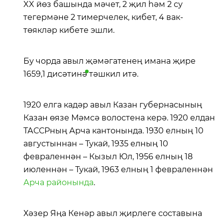
XX йөз башында мәчет, 2 җил һәм 2 су
тегермәне 2 тимерчелек, кибет, 4 вак-
төякләр кибете эшли.
Бу чорда авыл җәмәгатенең имана җире
1659,1
дисәтинә
тәшкил итә.
1920 елга кадәр авыл Казан губернасының
Казан өязе Мәмсә волостена керә. 1920 елдан
ТАССРның Арча кантонында. 1930 елның 10
августыннан – Тукай, 1935 елның 10
февраленнән – Кызыл Юл, 1956 елның 18
июленнән – Тукай, 1963 елның 1 февраленнән
Арча районында
.
Хәзер Яңа Кенәр авыл җирлеге составына