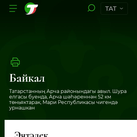
ТАТ
Байкал
Татарстанның Арча районындагы авыл. Шура
елгасы буенда, Арча шәһәреннән 52 км
төньяктарак, Мари Республикасы чигендә
урнашкан
Эчтәлек