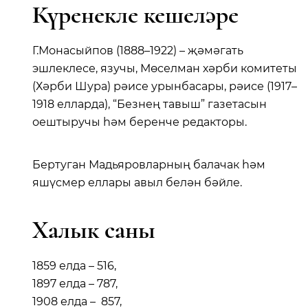
Күренекле кешеләре
Г.Монасыйпов (1888–1922) – җәмәгать
эшлеклесе, язучы, Мөселман хәрби комитеты
(Хәрби Шура) рәисе урынбасары, рәисе (1917–
1918 елларда), “Безнең тавыш” газетасын
оештыручы һәм беренче редакторы.
Бертуган Мадьяровларның балачак һәм
яшүсмер еллары авыл белән бәйле.
Халык саны
1859 елда – 516,
1897 елда – 787,
1908 елда – 857,