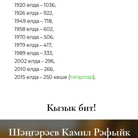
1920 елда – 1036,
1926 елда – 922,
1949 елда – 718,
1958 елда – 602,
1970 елда – 506,
1979 елда – 417,
1989 елда – 333,
2002 елда – 296,
2010 елда – 266,
2015 елда – 250 кеше (
татарлар
).
Кызык бит!
ыйк
Вайс Соломон Иосифо