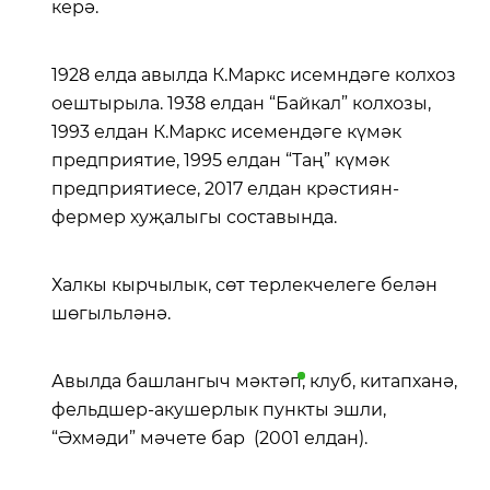
керә.
1928 елда авылда К.Маркс исемндәге колхоз
оештырыла. 1938 елдан “Байкал” колхозы,
1993 елдан К.Маркс исемендәге күмәк
предприятие, 1995 елдан “Таң” күмәк
предприятиесе, 2017 елдан крәстиян-
фермер хуҗалыгы составында.
Халкы кырчылык, сөт терлекчелеге белән
шөгыльләнә.
Авылда башлангыч
мәктәп
, клуб, китапханә,
фельдшер-акушерлык пункты эшли,
“Әхмәди” мәчете бар (2001 елдан).