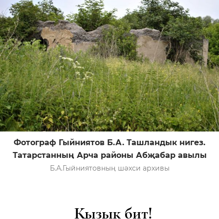
Фотограф Гыйниятов Б.А. Ташландык нигез.
Татарстанның Арча районы Абҗабар авылы
Б.А.Гыйниятовның шәхси архивы
Кызык бит!