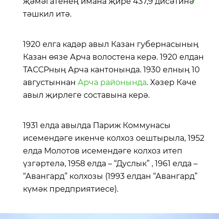
җәмәгатенең имана җире 437,9
дисәтинә
тәшкил итә.
1920 елга кадәр авыл Казан губернасының
Казан өязе Арча волостена керә. 1920 елдан
ТАССРның Арча кантонында. 1930 елның 10
августыннан
Арча районында
. Хәзер Кәче
авыл җирлеге составына керә.
1931 елда авылда Париж Коммунасы
исемендәге икенче колхоз оештырыла, 1952
елда Молотов исемендәге колхоз итеп
үзгәртелә, 1958 елда – “Дуслык” , 1961 елда –
“Авангард” колхозы (1993 елдан “Авангард”
күмәк предприятиесе).