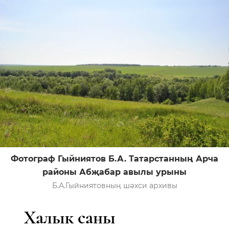
Фотограф Гыйниятов Б.А. Татарстанның Арча
районы Абҗабар авылы урыны
Б.А.Гыйниятовның шәхси архивы
Халык саны