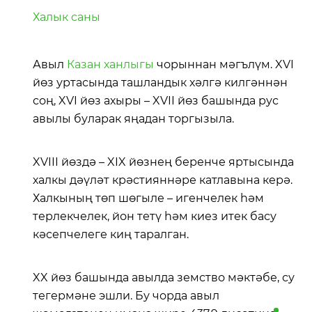
Халык саны
Авыл
Казан ханлыгы
чорыннан мәгълүм. XVI
йөз уртасында ташландык хәлгә килгәннән
соң, XVI йөз ахыры – XVII йөз башында рус
авылы буларак яңадан торгызыла.
XVIII йөздә – XIX йөзнең беренче яртысында
халкы дәүләт крәстияннәре катлавына керә.
Халкының төп шөгыле – игенчелек һәм
терлекчелек, йон тетү һәм киез итек басу
кәсепчелеге киң таралган.
XX йөз башында авылда земство мәктәбе, су
тегермәне эшли. Бу чорда авыл