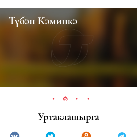
Түбән Кәминкә
Уртаклашырга