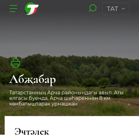
ТАТ
Абҗабар
Татарстанның Арча районындагы авыл. Аты
елгасы буенда, Арча шәһәреннән 8 км
көнбатыштарак урнашкан
Эчтәлек