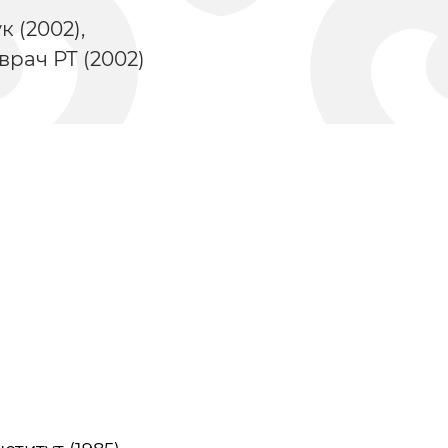
 (2002),
рач РТ (2002)
Мамадышский
Захаров Юрий
район. Справка
Анатольевич