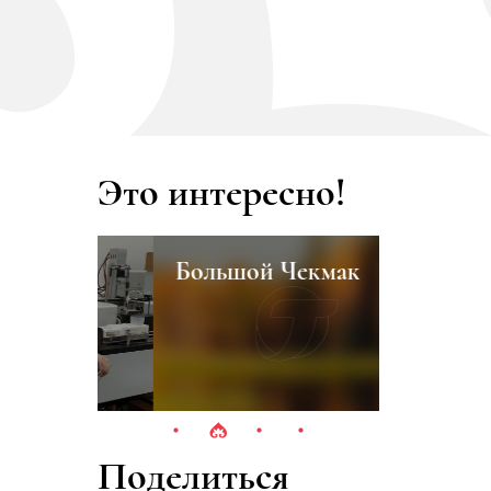
Это интересно!
Большой Чекмак
Видеога
Поделиться