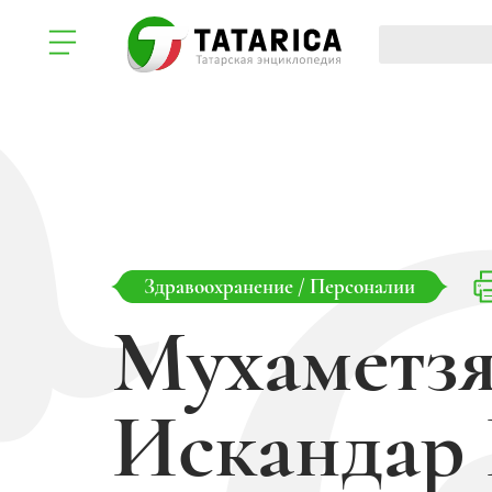
Здравоохранение
/
Персоналии
Мухаметз
Искандар