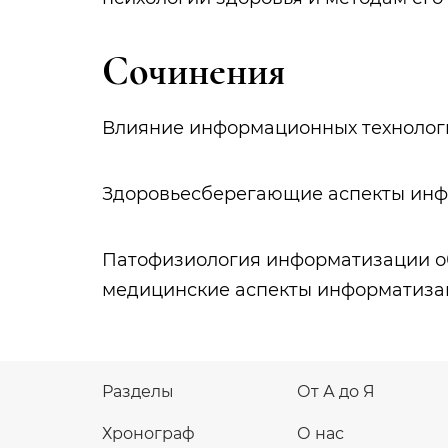
Сочинения
Влияние информационных технологий
Здоровьесберегающие аспекты инфо
Патофизиология информатизации об
медицинские аспекты информатизац
Разделы
От А до Я
Хронограф
О нас