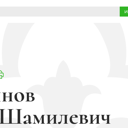
И
янов
 Шамилевич