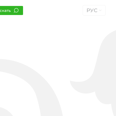
РУС
скать