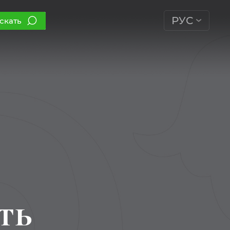
РУС
скать
ть