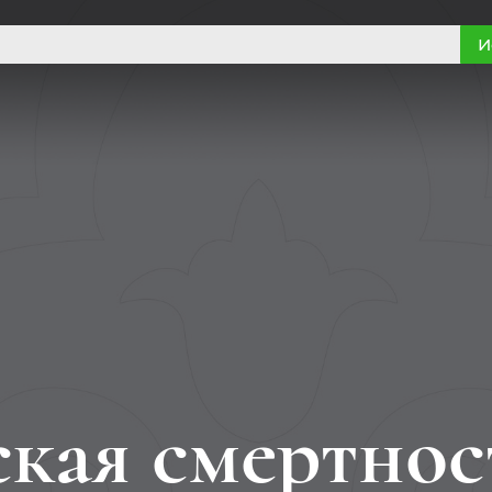
И
кая смертнос