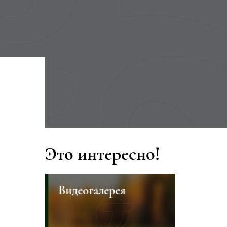
Это интересно!
Видеогалерея
Тулпар