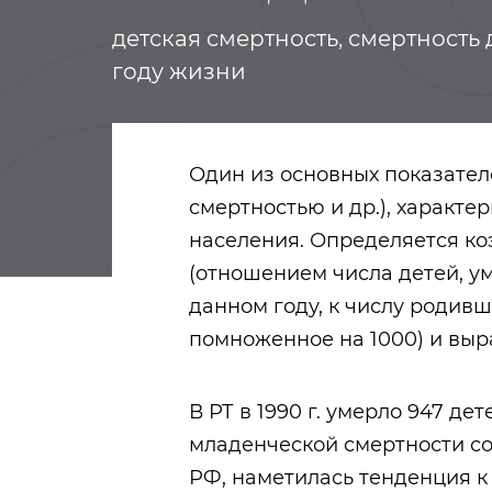
детская смертность, смертность
году жизни
Один из основных показател
смертностью и др.), характ
населения. Определяется к
(отношением числа детей, у
данном году, к числу родивш
помноженное на 1000) и выр
В РТ в 1990 г. умерло 947 д
младенческой смертности сост
РФ, наметилась тенденция к