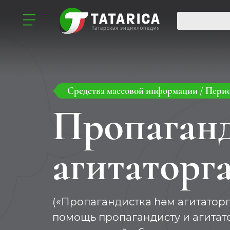
Средства массовой информации
/
Перио
Пропаганд
агитаторг
(«Пропагандистка һәм агитаторг
помощь пропагандисту и агитато