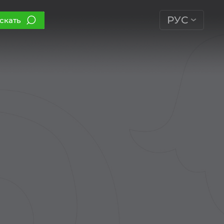
РУС
скать