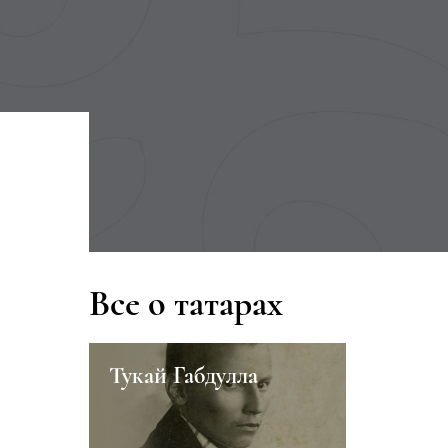
Все о татарах
Тукай Габдулла
Казанск