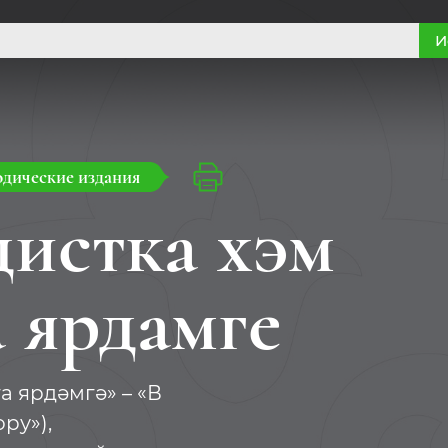
И
дические издания
истка хэм
а ярдамге
а ярдәмгә» – «В
ру»),