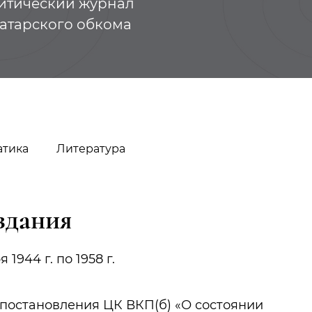
итический журнал
Татарского обкома
атика
Литература
здания
1944 г. по 1958 г.
Октябрино
Урманче Баки
постановления ЦК ВКП(б) «О состоянии