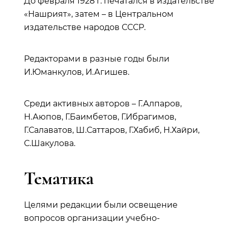
До февраля 1928 г. печатался в издательстве
«Нашрият», затем – в Центральном
издательстве народов СССР.
Редакторами в разные годы были
И.Юманкулов, И.Агишев.
Среди активных авторов – Г.Алпаров,
Н.Аюпов, Г.Баимбетов, Г.Ибрагимов,
Г.Салаватов, Ш.Саттаров, Г.Хабиб, Н.Хайри,
С.Шакулова.
Тематика
Целями редакции были освещение
вопросов организации учебно-