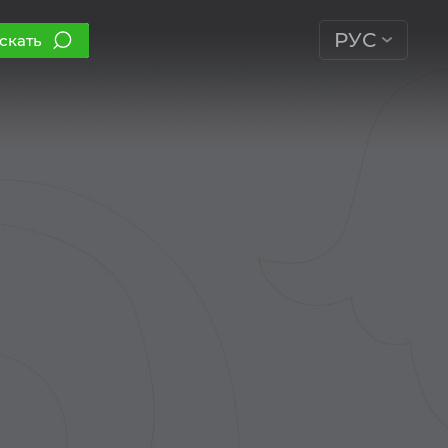
РУС
скать