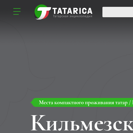
Места компактного проживания татар
/
Кильмезск