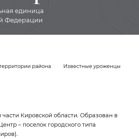
ьная единица
ой Федерации
 территории района
Известные уроженцы
 части Кировской области. Образован в
Мусин Харис
Урманче Баки
Гайнутдинович
. Центр – поселок городского типа
иров).