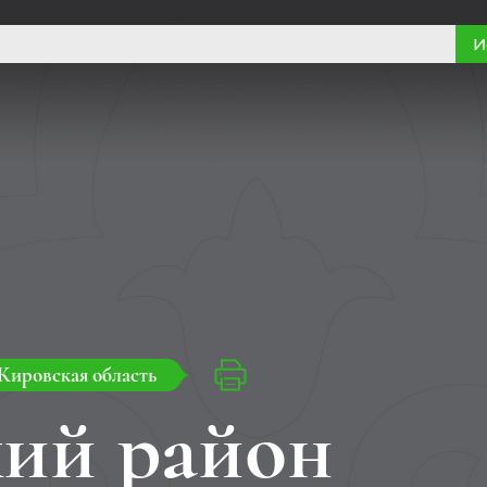
И
Кировская область
ий район