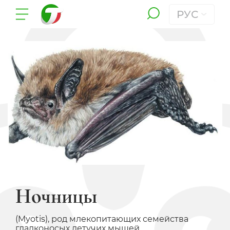
РУС
Ночницы
(Myotis), род млекопитающих семейства
гладконосых летучих мышей