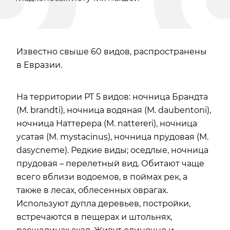
Известно свыше 60 видов, распространены
в Евразии.
На территории РТ 5 видов: ночница Брандта
(M. brandti), ночница водяная (M. daubentoni),
ночница Наттерера (M. nattereri), ночница
усатая (M. mystacinus), ночница прудовая (M.
dasycneme). Редкие виды; оседлые, ночница
прудовая – перелетный вид. Обитают чаще
всего вблизи водоемов, в поймах рек, а
также в лесах, облесенных оврагах.
Используют дупла деревьев, постройки,
встречаются в пещерах и штольнях,