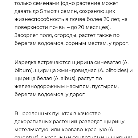
только семенами (одно растение может
давать до 5 тысяч семян, сохраняющих
жизнеспособность в почве более 20 лет, на
поверхности почвы – до 20 месяцев).
Засоряет поля, огороды, растет также по
берегам водоемов, сорным местам, у дорог.
Изредка встречаются щирица синеватая (A.
blitum), щирица жминдовидная (A. blitoides) и
щирица белая (A. albus), растут по
железнодорожным насыпям, пустырям,
берегам водоемов, у дорог.
В населенных пунктах в качестве
декоративных растений разводят щирицу
метельчатую, или кроваво-красную (A.
cruentus), с красными соцветиями, и щирицу