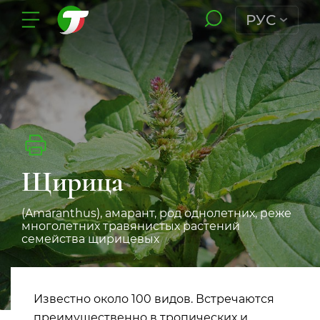
РУС
Щирица
(Amaranthus), амарант, род однолетних, реже
многолетних травянистых растений
семейства щирицевых
Известно около 100 видов. Встречаются
преимущественно в тропических и