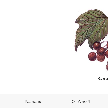
Кали
Разделы
От А до Я