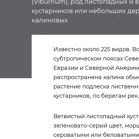
(Viburnum), род листопадных и
кустарников или небольших дер
калиновых
Известно около 225 видов. 
субтропическом поясах Севе
Евразии и Северной Америке
распространена калина обыкн
растение подлеска лиственн
кустарников, по берегам рек.
Ветвистый листопадный куста
зеленовато-серый цвет, мор
сероватыми или беловатыми