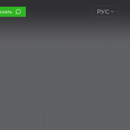
РУС
скать