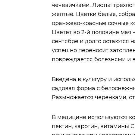
чечевичками. Листья трехло
желтые. Цветки белые, собр
оранжево-красные сочные ко
Цветет во 2-й половине мая 
сентябре и долго остаются н
успешно переносит затоплен
повреждается болезнями и в
Введена в культуру и исполь
садовая форма с белоснежн
Размножается черенками, о
В медицине используются ко
пектин, каротин, витамины С