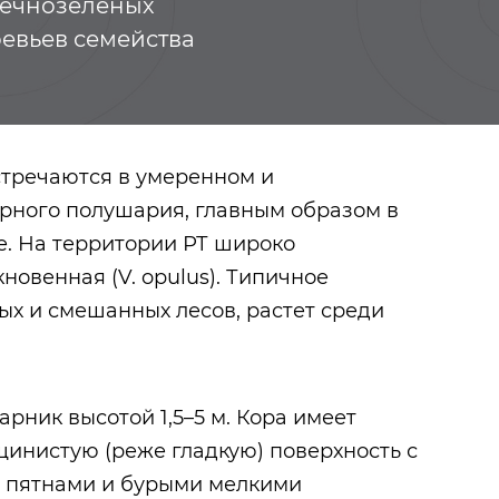
 вечнозеленых
евьев семейства
Встречаются в умеренном и
рного полушария, главным образом в
. На территории РТ широко
овенная (V. opulus). Типичное
ых и смешанных лесов, растет среди
Казанские татары
Урманче Баки
рник высотой 1,5–5 м. Кора имеет
щинистую (реже гладкую) поверхность с
 пятнами и бурыми мелкими