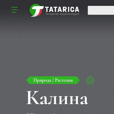
Природа
/
Растения
Калина