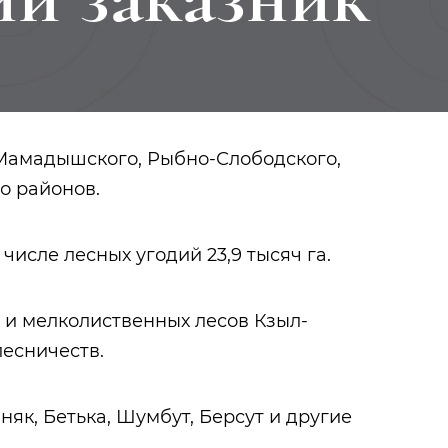
Мамадышского, Рыбно-Слободского,
о районов.
 числе лесных угодий 23,9 тысяч га.
 и мелколиственных лесов Кзыл-
есничеств.
Тукай Габдулла
Урманче Баки
як, Бетька, Шумбут, Берсут и другие