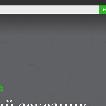
И
й заказник