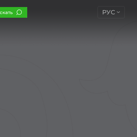
РУС
скать