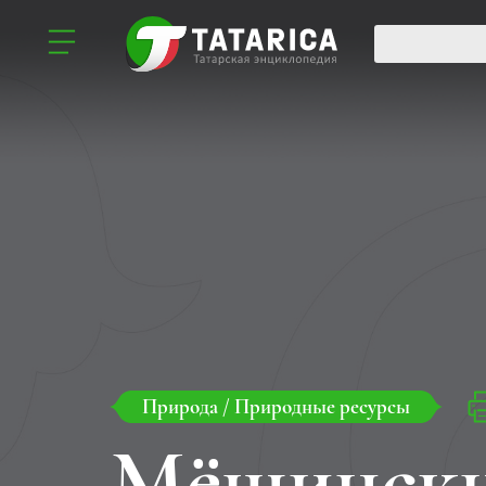
Природа
/
Природные ресурсы
Мёшински