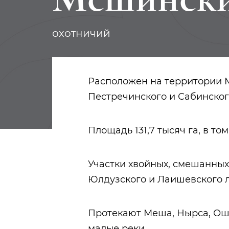
охотничий
Расположен на территории 
Пестречинского и Сабинског
Площадь 131,7 тысяч га, в том
Участки хвойных, смешанных
Юлдузского и Лаишевского л
Протекают Меша, Нырса, Ошн
малые реки.