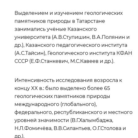
Выделением и изучением геологических
памятников природы в Татарстане
занимались учёные Казанского
университета (А.В.Ступишин, В.А.Полянин и
др.), Казанского педагогического института
(А.С.Тайсин), Геологического института КФАН
СССР (Е.Ф.Станкевич, М.С.Кавеев и др.).
Интенсивность исследования возросла к
концу XX в.: было выделено более 65
геологических памятников природы
международного (глобального),
федерального, республиканского и местного
уровней значимости (В.Г.Халымбаджа,
Н.Л.Фомичёва, В.В.Силантьев, О.Г.Столова и
др.).