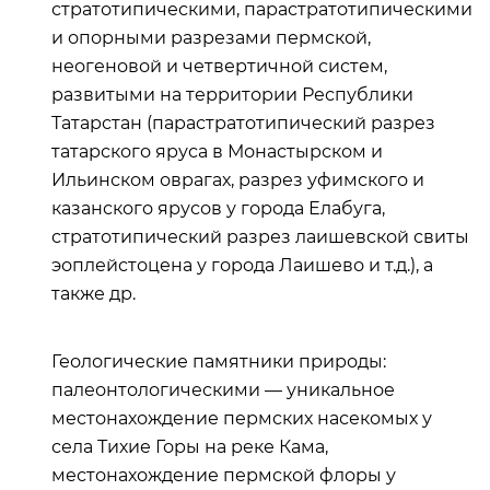
стратотипическими, парастратотипическими
и опорными разрезами пермской,
неогеновой и четвертичной систем,
развитыми на территории Республики
Татарстан (парастратотипический разрез
татарского яруса в Монастырском и
Ильинском оврагах, разрез уфимского и
казанского ярусов у города Елабуга,
стратотипический разрез лаишевской свиты
эоплейстоцена у города Лаишево и т.д.), а
также др.
Геологические памятники природы:
палеонтологическими — уникальное
местонахождение пермских насекомых у
села Тихие Горы на реке Кама,
местонахождение пермской флоры у