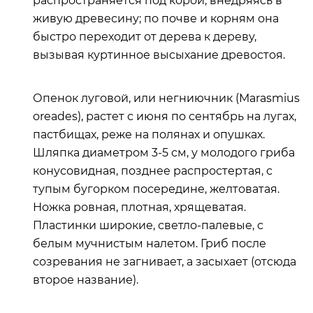
распространяется под корой, внедряясь в
живую древесину; по почве и корням она
быстро переходит от дерева к дереву,
вызывая куртинное высыхание древостоя.
Опенок луговой, или негниючник (Маrasmius
oreades), растет с июня по сентябрь на лугах,
пастбищах, реже на полянах и опушках.
Шляпка диаметром 3-5 см, у молодого гриба
конусовидная, позднее распростертая, с
тупым бугорком посередине, желтоватая.
Ножка ровная, плотная, хрящеватая.
Пластинки широкие, светло-палевые, с
белым мучнистым налетом. Гриб после
созревания не загнивает, а засыхает (отсюда
второе название).