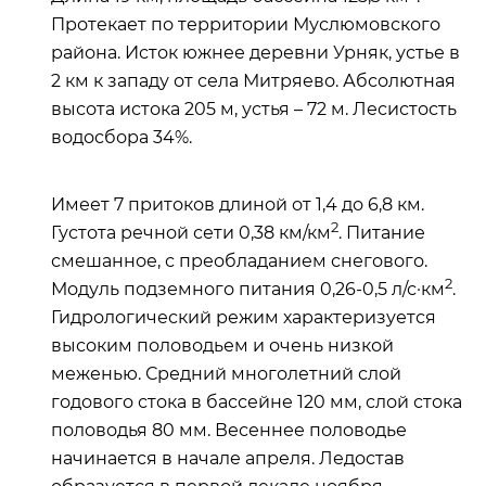
Протекает по территории Муслюмовского
района. Исток южнее деревни Урняк, устье в
2 км к западу от села Митряево. Абсолютная
высота истока 205 м, устья – 72 м. Лесистость
водосбора 34%.
Имеет 7 притоков длиной от 1,4 до 6,8 км.
2
Густота речной сети 0,38 км/км
. Питание
смешанное, с преобладанием снегового.
2
Модуль подземного питания 0,26-0,5 л/с·км
.
Гидрологический режим характеризуется
высоким половодьем и очень низкой
меженью. Средний многолетний слой
годового стока в бассейне 120 мм, слой стока
половодья 80 мм. Весеннее половодье
начинается в начале апреля. Ледостав