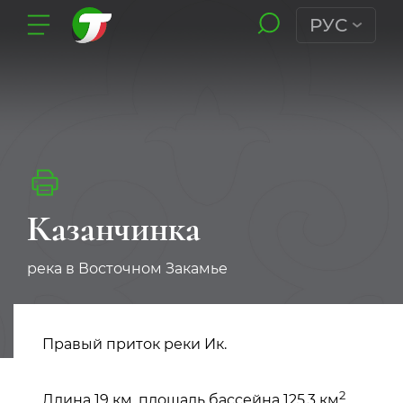
РУС
Казанчинка
река в Восточном Закамье
Правый приток реки Ик.
2
Длина 19 км, площадь бассейна 125,3 км
.