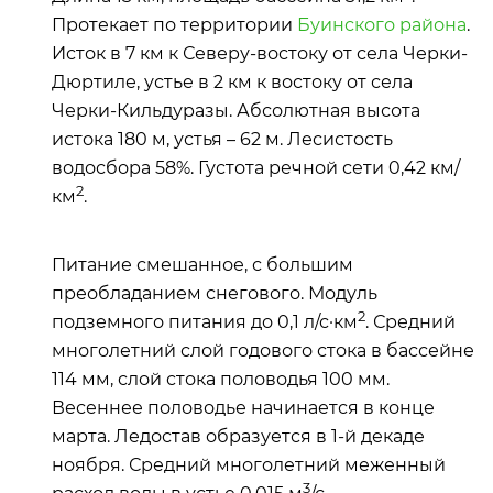
Протекает по территории
Буинского района
.
Исток в 7 км к Северу-востоку от села Черки-
Дюртиле, устье в 2 км к востоку от села
Черки-Кильдуразы. Абсолютная высота
истока 180 м, устья – 62 м. Лесистость
водосбора 58%. Густота речной сети 0,42 км/
2
км
.
Питание смешанное, с большим
преобладанием снегового. Модуль
2
подземного питания до 0,1 л/с·км
. Средний
многолетний слой годового стока в бассейне
114 мм, слой стока половодья 100 мм.
Весеннее половодье начинается в конце
марта. Ледостав образуется в 1-й декаде
ноября. Средний многолетний меженный
3