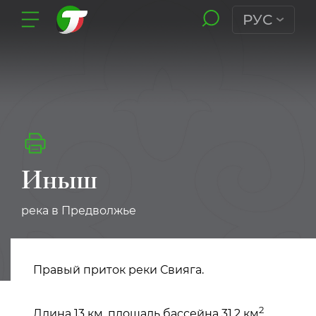
РУС
Иныш
река в Предволжье
Правый приток реки Свияга.
2
Длина 13 км, площадь бассейна 31,2 км
.