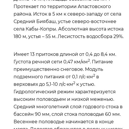
Протекает по территории Апастовского
района. Исток в 5 км к северо-западу от села
Средний Биябаш, устье северо-восточнее
села Кабы-Копры. Абсолютная высота истока
180 м, устья – 55 м. Лесистость водосбора 29%.
Имеет 13 притоков длиной от 0,4 до 8,4 км.
2
Густота речной сети 0,47 км/км
. Питание
преимущественно снеговое. Модуль
2
подземного питания от 0,1 л/с·км
в
2
верховьях до 5,1-10 л/с·км
к устью.
Гидрологический режим характеризуется
высоким половодьем и низкой меженью.
Средний многолетний слой годового стока в
бассейн 90 мм, слой стока половодья 60 мм.
Весеннее половодье начинается в конце