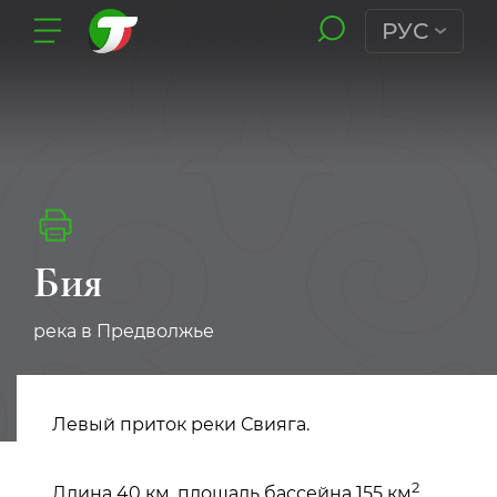
РУС
Бия
река в Предволжье
Левый приток реки Свияга.
2
Длина 40 км, площадь бассейна 155 км
.