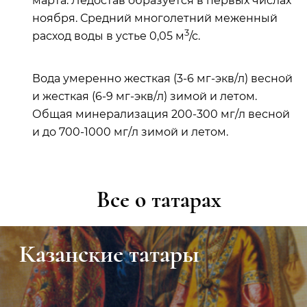
марта. Ледостав образуется в первых числах
ноября. Средний многолетний меженный
3
расход воды в устье 0,05 м
/с.
Вода умеренно жесткая (3-6 мг-экв/л) весной
и жесткая (6-9 мг-экв/л) зимой и летом.
Общая минерализация 200-300 мг/л весной
и до 700-1000 мг/л зимой и летом.
Все о татарах
Урманче Баки