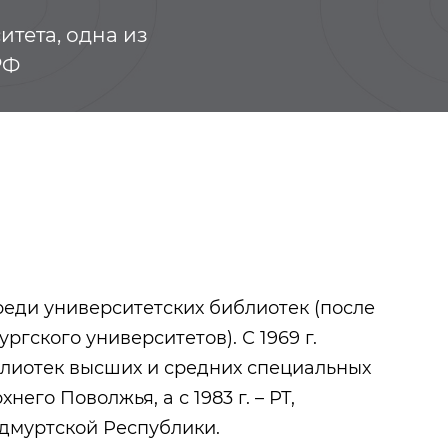
тета, одна из
РФ
реди университетских библиотек (после
ргского университетов). С 1969 г.
лиотек высших и средних специальных
Ары
Казанско-Вятс
его Поволжья, а с 1983 г. – РТ,
епархия Русск
православной
дмуртской Республики.