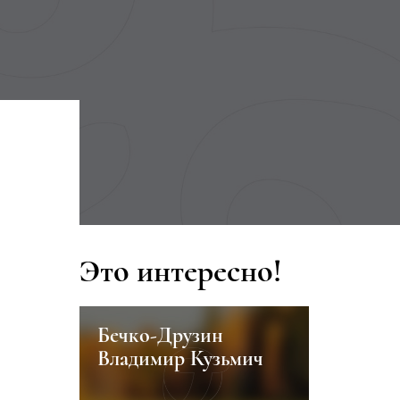
Это интересно!
кая
Бечко-Друзин
Видеога
ой
Владимир Кузьмич