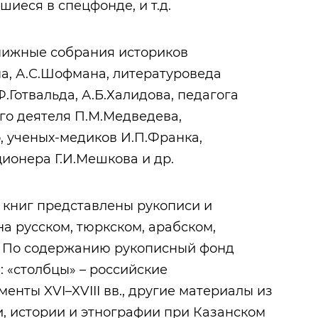
шиеся в спецфонде, и т.д.
нижные собрания историков
а, А.С.Шофмана, литературоведа
Ф.Готвальда, А.Б.Халидова, педагога
ого деятеля П.М.Медведева,
, ученых-медиков И.П.Франка,
кционера Г.И.Мешкова и др.
х книг представлены рукописи и
на русском, тюркском, арабском,
х. По содержанию рукописный фонд
: «столбцы» – российские
нты XVI–XVIII вв., другие материалы из
, истории и этнографии при Казанском