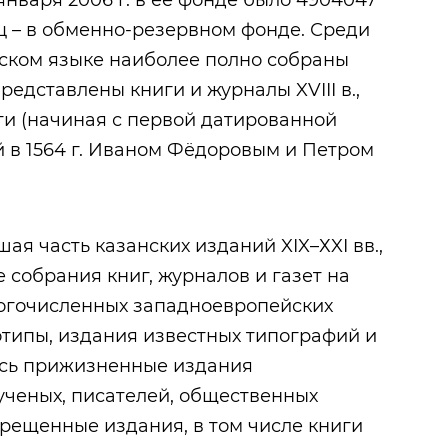
 января 2006 г. в ее фонде было 4904047
иц – в обменно-резервном фонде. Среди
ском языке наиболее полно собраны
редставлены книги и журналы XVIII в.,
и (начиная с первой датированной
й в 1564 г. Иваном Фёдоровым и Петром
ая часть казанских изданий XIX–ХXI вв.,
 собрания книг, журналов и газет на
ногочисленных западноевропейских
отипы, издания известных типографий и
ись прижизненные издания
ченых, писателей, общественных
прещенные издания, в том числе книги