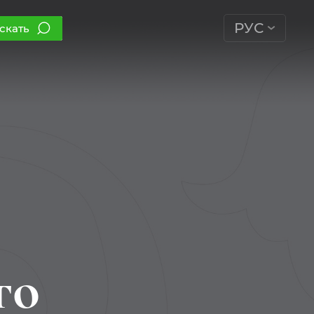
РУС
скать
го