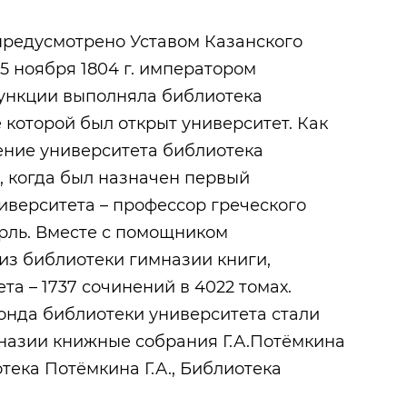
старообрядчес
церкви
предусмотрено Уставом Казанского
5 ноября 1804 г. императором
функции выполняла библиотека
 которой был открыт университет. Как
ение университета библиотека
., когда был назначен первый
иверситета – профессор греческого
орль. Вместе с помощником
из библиотеки гимназии книги,
а – 1737 сочинений в 4022 томах.
онда библиотеки университета стали
азии книжные собрания Г.А.Потёмкина
отека Потёмкина Г.А., Библиотека