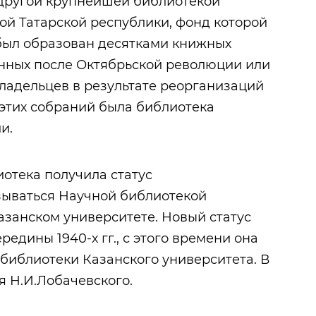
 другой крупнейшей библиотекой
ой Татарской республики, фонд которой
был образован десятками книжных
нных после Октябрьской революции или
ладельцев в результате реорганизаций
 этих собраний была библиотека
и.
иотека получила статус
зываться Научной библиотекой
азанском университете. Новый статус
редины 1940-х гг., с этого времени она
библиотеки Казанского университета. В
мя Н.И.Лобачевского.