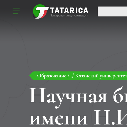
Образование
/../
Казанский университе
Научная б
имени Н.И