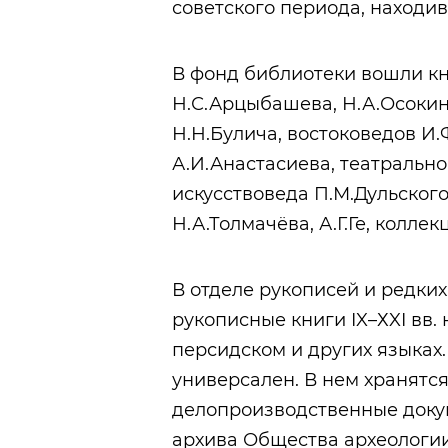
советского периода, находив
В фонд библиотеки вошли к
Н.С.Арцыбашева, Н.А.Осокин
Н.Н.Булича, востоковедов И.
А.И.Анастасиева, театральн
искусствоведа П.М.Дульского
Н.А.Толмачёва, А.Г.Ге, колле
В отделе рукописей и редки
рукописные книги IX–ХXI вв. 
персидском и других языка
универсален. В нем хранятся
делопроизводственные докуме
архива Общества археологии