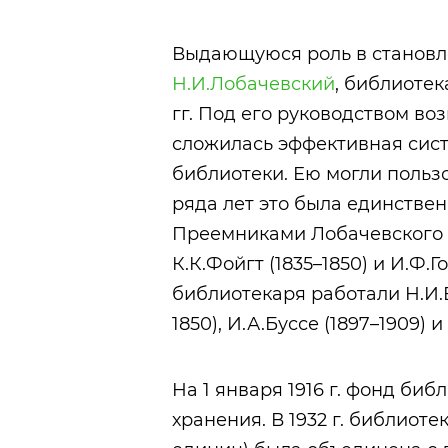
Выдающуюся роль в становл
Н.И.Лобачевский
, библиотек
гг. Под его руководством во
сложилась эффективная сис
библиотеки. Ею могли пользо
ряда лет это была единствен
Преемниками Лобачевского 
К.К.Фойгт (1835–1850) и И.Ф.
библиотекаря работали Н.И.В
1850), И.А.Буссе (1897–1909) и
На 1 января 1916 г. фонд би
хранения. В 1932 г. библиот