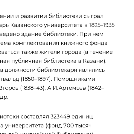
ении и развитии библиотеки сыграл
арь Казанского университета в 1825–1935
зведено здание библиотеки. При нем
тема комплектования книжного фонда
ваться также жители города (в течение
ная публичная библиотека в Казани).
в должности библиотекаря являлись
Готвальд (1850–1897). Помощниками
торов (1838–43), А.И.Артемье
в
(1842–
 др.
блиотеки составлял 323449 единиц
ека университета (фонд 700 тысяч