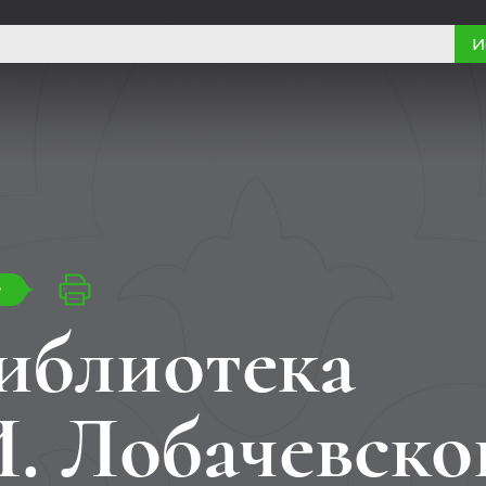
И
т
иблиотека
. Лобачевско