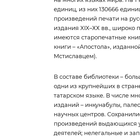
на многих языках мира. На 1
единиц, из них 130666 един
произведений печати на рус
издания XIX–ХХ вв., широко п
имеются старопечатные книг
книги – «Апостола», изданно
Мстиславцем).
В составе библиотеки – больш
одни из крупнейших в стране
татарском языке. В числе м
изданий – инкунабулы, пале
научных центров. Сохранил
произведений выдающихся у
деятелей; нелегальные и за