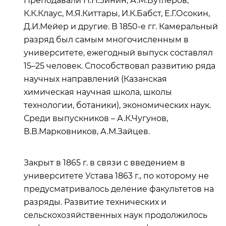
Преподавали Н.Н.Зинин, А.М.Бутлеров,
К.К.Клаус, М.Я.Киттары, И.К.Бабст, Е.Г.Осокин,
Д.И.Мейер и другие. В 1850-е гг. Камеральный
разряд был самым многочисленным в
университете, ежегодный выпуск составлял
15–25 человек. Способствовал развитию ряда
научных направлений (Казанская
химическая научная школа, школы
технологии, ботаники), экономических наук.
Среди выпускников – А.К.Чугунов,
В.В.Марковников, А.М.Зайцев.
Закрыт в 1865 г. в связи с введением в
университете Устава 1863 г., по которому не
предусматривалось деление факультетов на
разряды. Развитие технических и
сельскохозяйственных наук продолжилось