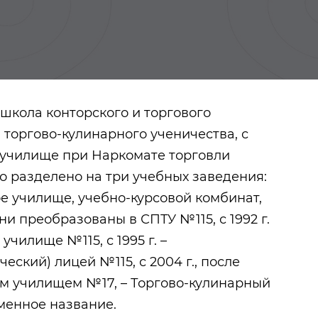
ш
кола конторского и торгового
ла торгово-кулинарного ученичества, с
е училище при Наркомате торговли
ло разделено на три учебных заведения:
 училище, учебно-курсовой комбинат,
они преобразованы в СПТУ №115, с 1992 г.
чилище №115, с 1995 г. –
ский) лицей №115, с 2004 г., после
Урманче Баки
м училищем №17, – Торгово-кулинарный
еменное название.