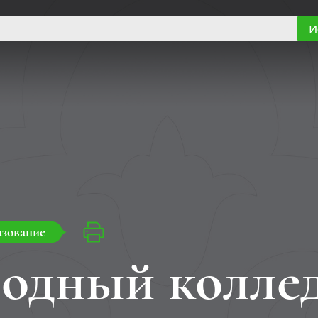
И
азование
одный колле