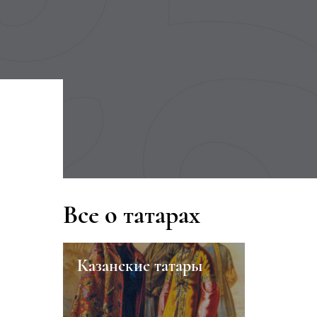
Все о татарах
Казанские татары
Семеноводство