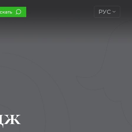
РУС
скать
дж