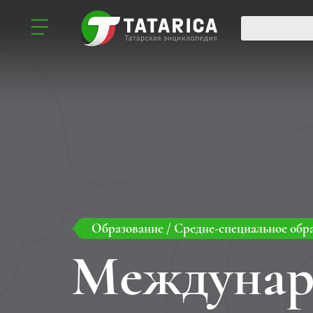
Образование
/
Средне-специальное обр
Междунар