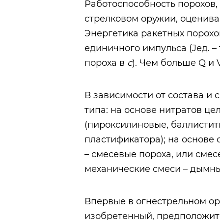
Работоспособность порохов,
стрелковом оружии, оценивают
Энергетика ракетных порохо
единичного импульса (Jед. –
пороха в
с
). Чем больше Q и V
В зависимости от состава и 
типа: на основе нитратов ц
(пироксилиновые, баллистит
пластификатора); на основе
– смесевые пороха, или смес
механические смеси – дымны
Впервые в огнестрельном о
изобретенный, предположитель