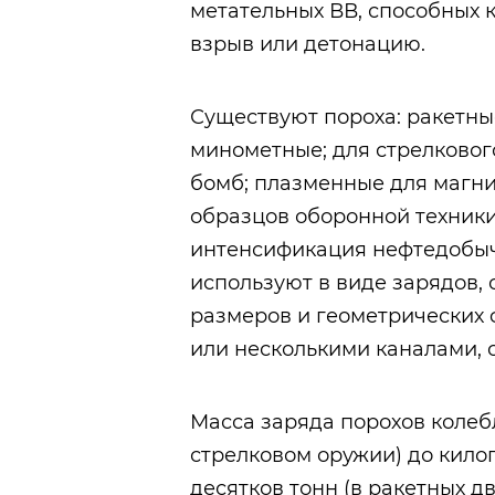
метательных ВВ, способных 
взрыв или детонацию.
Существуют пороха: ракетны
минометные; для стрелковог
бомб; плазменные для магн
образцов оборонной техники;
интенсификация нефтедобычи,
используют в виде зарядов,
размеров и геометрических ф
или несколькими каналами, о
Масса заряда порохов колебл
стрелковом оружии) до кило
десятков тонн (в ракетных д