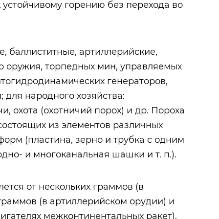
к устойчивому горению без перехода во
е, баллиститные, артиллерийские,
о оружия, торпедных мин, управляемых
итогидродинамических генераторов,
 для народного хозяйства:
 охота (охотничий порох) и др. Пороха
 состоящих из элементов различных
орм (пластина, зерно и трубка с одним
дно- и многоканальная шашки и т. п.).
ется от нескольких граммов (в
граммов (в артиллерийском орудии) и
вигателях межконтинентальных ракет).