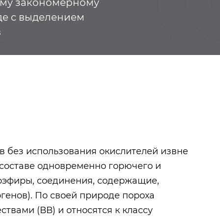
ому закономерному
де с выделением
в
в без использования окислителей извне
 составе одновременно горючего и
оэфиры, соединения, содержащие,
Солонцы
Абдуллиных И
генов). По своей природе пороха
А.И. литограф
ествами
(ВВ) и относятся к классу