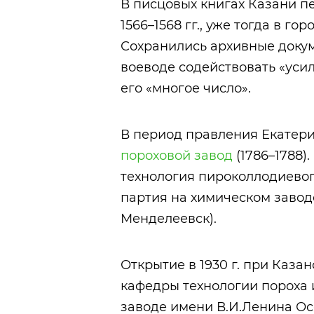
В писцовых книгах Казани п
1566–1568 гг., уже тогда в г
Сохранились архивные докум
воеводе содействовать «уси
его «многое число».
В период правления Екатери
пороховой завод
(1786–1788)
технология пироколлодиевог
партия на химическом завод
Менделеевск).
Открытие в 1930 г. при Каза
кафедры технологии пороха и
заводе имени В.И.Ленина Ос