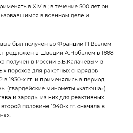
рименять в XIV в.; в течение 500 лет он
льзовавшимся в военном деле и
вые был получен во Франции П.Вьелем
ох предложен в Швеции А.Нобелем в 1888
ха получен в России З.В.Калачёвым в
ных порохов для ракетных снарядов
в 1930-х гг. и применялись в период
ы (гвардейские минометы «катюша»).
тава и заряды из них для реактивных
второй половине 1940-х гг. сначала в
нах.