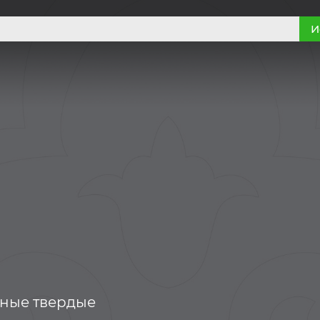
И
ные твердые