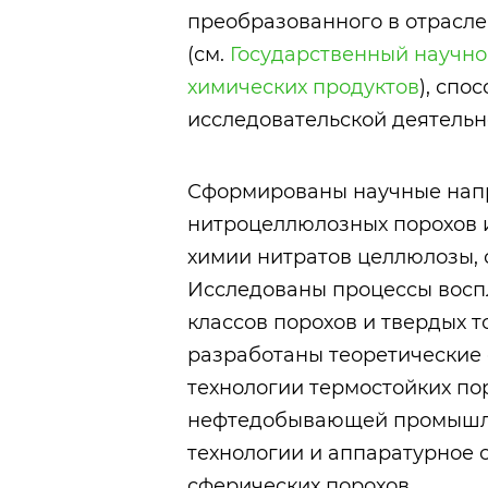
преобразованного в отрасле
(см.
Государственный научно
химических продуктов
), спо
исследовательской деятельн
Сформированы научные напр
нитроцеллюлозных порохов и
химии нитратов целлюлозы,
Исследованы процессы восп
классов порохов и твердых т
разработаны теоретические 
технологии термостойких по
нефтедобывающей промышлен
технологии и аппаратурное
сферических порохов.