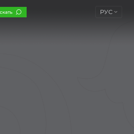
РУС
скать