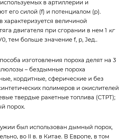
 используемых в артиллерии и
 его силой (f) и потенциалом (p).
в характеризуется величиной
 тяга двигателя при сгорании в нем 1
кг
0, тем больше значение f, p, Jед..
способа изготовления пороха делят на 3
еллюлозы – бездымные пороха
ные, кордитные, сферические и без
 синтетических полимеров и окислителей
евые твердые ракетные топлива (СТРТ);
й порох.
ружии был использован дымный порох,
но, во II в. в Китае. В Европе, в том