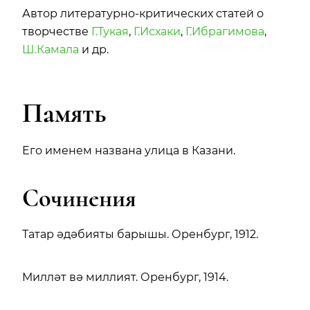
Автор литературно-критических статей о
творчестве
Г.Тукая
,
Г.Исхаки
,
Г.Ибрагимова
,
Ш.Камала
и др.
Память
Его именем названа улица в Казани.
Сочинения
Татар әдәбияты барышы. Оренбург, 1912.
Милләт вә миллият. Оренбург, 1914.