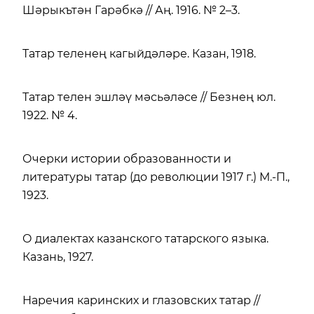
Шәрыкътән Гарәбкә // Аң. 1916. № 2–3.
Татар теленең кагыйдәләре. Казан, 1918.
Татар телен эшләү мәсьәләсе // Безнең юл.
1922. № 4.
Очерки истории образованности и
литературы татар (до революции 1917 г.) М.-П.,
1923.
О диалектах казанского татарского языка.
Казань, 1927.
Наречия каринских и глазовских татар //