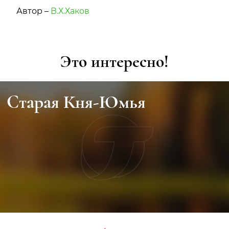
Автор –
В.Х.Хаков
Это интересно!
Старая Кня-Юмья